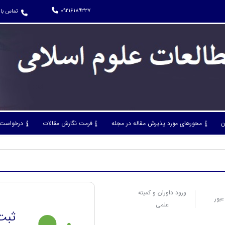
09216189337
تماس با 
ن
محورهای مورد پذیرش مقاله در مجله
فرمت نگارش مقالات
درخواست 
ورود داوران و کمیته
عبور
علمی
ثبت 