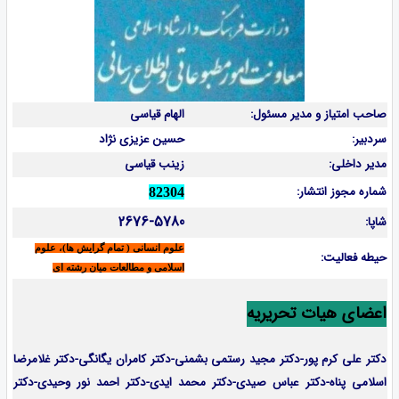
صاحب امتیاز و مدیر مسئول:
الهام قیاسی
سردبیر:
حسین عزیزی نژاد
مدیر داخلی:
زینب قیاسی
شماره مجوز انتشار:
82304
2676-5780
شاپا:
علوم انسانی ( تمام گرایش ها)، علوم
حیطه فعالیت:
اسلامی و مطالعات میان رشته ای
اعضای هیات تحریریه
دکتر علی کرم پور-دکتر مجید رستمی بشمنی-
دکتر کامران یگانگی-دکتر غلامرضا
اسلامی پناه-دکتر عباس صیدی-دکتر محمد ایدی-دکتر احمد نور وحیدی-دکتر