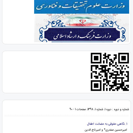
شماره و دوره : دوره 1، شماره 1، 1398، صفحات 1 - 90
1. نگاهی حقوقی به حضانت اطفال
امیرحسین صفدری* و امیرتاج الدین