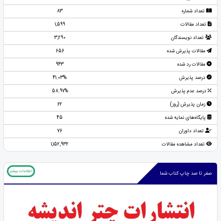
تعداد شماره
83
تعداد مقالات
1,599
تعداد نویسندگان
3,290
مقالات پذیرش شده
656
مقالات رد شده
943
درصد پذیرش
41.03%
درصد عدم پذیرش
58.97%
زمان پذیرش (روز)
62
پایگاه‌های نمایه شده
45
تعداد داوران
76
تعداد مشاهده مقالات
1,152,932
اطلاعات بیشتر
صفر تا صد چاپ کتاب شما