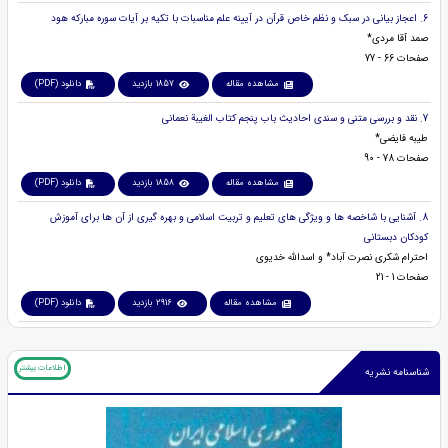
6. اعجاز بیانی در سبک و نظم خاص قرآن در آیینه علم مناسبات با تکیه بر آیات سوره مبارکه هود
صمد آقا مردی*
صفحات 66 - 77
مشاهده مقاله
1857 بازدید
دانلود (PDF)
7. نقد و بررسی متنی و سندی احادیث باب پنجم کتاب الغیبة نعمانی
طیبه فایضی*
صفحات 78 - 90
مشاهده مقاله
1858 بازدید
دانلود (PDF)
8. آشنایی با شاخصه ها و ویژگی های تعلیم و تربیت اسلامی و بهره گیری از آن ها برای آموزش
کودکان دبستانی
احترام شکری نصرت آباد* و اسدالله خدیوی
صفحات 1 - 21
مشاهده مقاله
2916 بازدید
دانلود (PDF)
اطلاعات بیشتر
شناسنامه نشریه