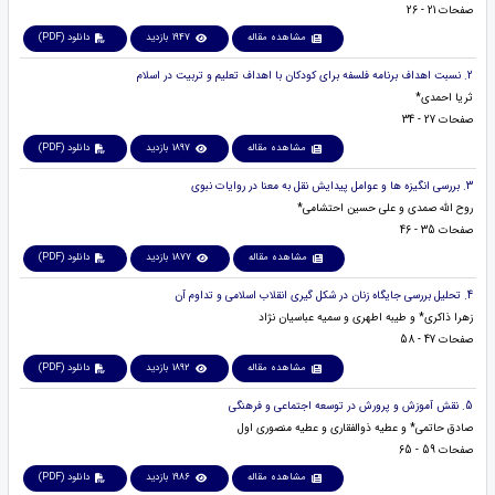
صفحات 21 - 26
مشاهده مقاله
1947 بازدید
دانلود (PDF)
2. نسبت اهداف برنامه فلسفه برای کودکان با اهداف تعلیم و تربیت در اسلام
ثریا احمدی*
صفحات 27 - 34
مشاهده مقاله
1897 بازدید
دانلود (PDF)
3. بررسی انگیزه ها و عوامل پیدایش نقل به معنا در روایات نبوی
روح الله صمدی و علی حسین احتشامی*
صفحات 35 - 46
مشاهده مقاله
1877 بازدید
دانلود (PDF)
4. تحلیل بررسی جایگاه زنان در شکل گیری انقلاب اسلامی و تداوم آن
زهرا ذاکری* و طیبه اطهری و سمیه عباسیان نژاد
صفحات 47 - 58
مشاهده مقاله
1892 بازدید
دانلود (PDF)
5. نقش آموزش و پرورش در توسعه اجتماعی و فرهنگی
صادق حاتمی* و عطیه ذوالفقاری و عطیه منصوری اول
صفحات 59 - 65
مشاهده مقاله
1986 بازدید
دانلود (PDF)