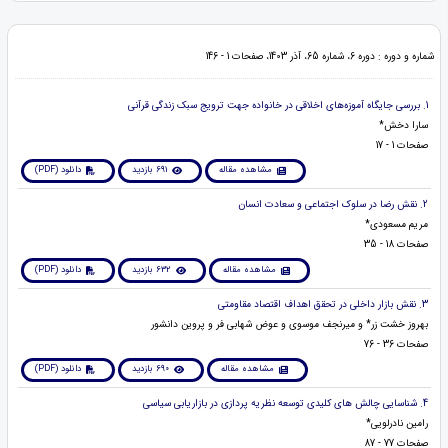
شماره و دوره : دوره 6، شماره 65، آذر 1403، صفحات 1 - 146
1. بررسی جایگاه آموزه‌های اخلاقی در خانواده جهت ترویج سبک زندگی قرآنی
سارا دخش*
صفحات 1 - 17
مشاهده مقاله
691 بازدید
دانلود (PDF)
2. نقش رضا در سلوک اجتماعی و سعادت انسان
مریم مسعودی*
صفحات 18 - 35
مشاهده مقاله
632 بازدید
دانلود (PDF)
3. نقش بازار داخلی در تحقق اهداف اقتصاد مقاومتی
بهروز خشت زر* و میرنجف موسوی و عوض شهابی فر و پروین دانشور
صفحات 36 - 76
مشاهده مقاله
690 بازدید
دانلود (PDF)
4. شناسایی چالش های کلیدی توسعه نظریه پردازی در بازاریابی سیاسی
رامین نادرلویی*
صفحات 77 - 87