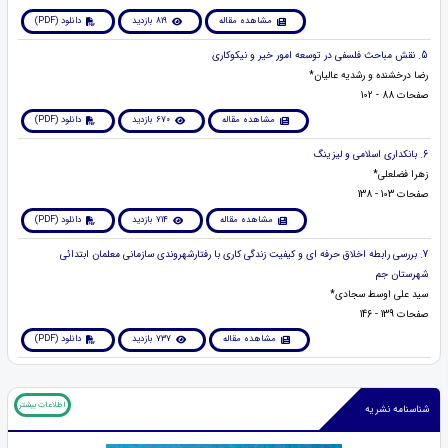
مشاهده مقاله
819 بازدید
دانلود (PDF)
5. نقش مباحث فلسفی در توسعه امور خیر و نیکوکاری
رضا درخشنده و رشدیه عالیان*
صفحات 88 - 102
مشاهده مقاله
670 بازدید
دانلود (PDF)
6. بانکداری اسلامی و لیزینگ
زهرا فضلعلی*
صفحات 103 - 138
مشاهده مقاله
714 بازدید
دانلود (PDF)
7. بررسی رابطه اخلاق حرفه ای و کیفیت زندگی کاری با رفتارشهروندی سازمانی معلمان ابتدائی
شهرستان جم
سید علی اوسط سجادی*
صفحات 139 - 146
مشاهده مقاله
737 بازدید
دانلود (PDF)
اطلاعات بیشتر
شناسنامه نشریه