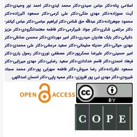
اسلامی پناه-دکتر عباس صیدی-دکتر محمد ایدی-دکتر احمد نور وحیدی-دکتر
آیت عموزاده-
دکتر مهدی ملکی-دکتر علی کرمی-دکتر مسعود اکبرزاده-دکتر
محمود جوهرزاده-دکتر عبدالله حق شناس-دکتر ابراهیم عباسی-دکتر عباس کیانفر-
دکتر مرتضی شکری-دکتر جواد شیرکرمی-دکتر فاطمه معتمدلنگرودی-دکتر عزیز
دانیالی-دکتر بابک هادیان حیدری-دکتر امیر مهردادی-دکتر محسن صادقی-دکتر
مهدی حیاتی-دکتر حدیثه سلیمانی-دکتر سعید مرعشی-دکتر علی محمدی-دکتر
امیر حسینی-دکتر علیرضا عسکرپور-دکتر مصطفی نوری-دکتر رسول یاری-دکتر
فرهاد احمدی-
دکتر قاسم خدادادی-دکتر سعید رضایی-دکتر مهدی میرزایی-
دکتر
مسعود نظرزاده-دکتر رضا سروش-دکتر فاطمه سهرابی پور-دکتر محمد سجاد
شیرودی-دکتر مهدی نبی پور افروزی- دکتر سمیه پاپی-دکتر احسان اسداللهی