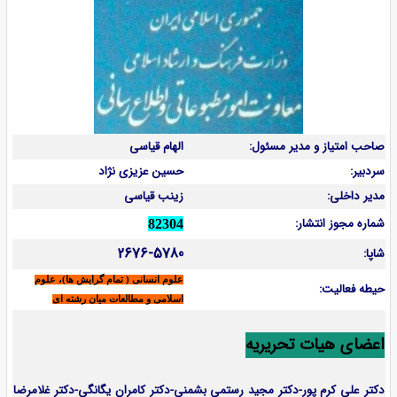
صاحب امتیاز و مدیر مسئول:
الهام قیاسی
سردبیر:
حسین عزیزی نژاد
مدیر داخلی:
زینب قیاسی
شماره مجوز انتشار:
82304
2676-5780
شاپا:
علوم انسانی ( تمام گرایش ها)، علوم
حیطه فعالیت:
اسلامی و مطالعات میان رشته ای
اعضای هیات تحریریه
دکتر علی کرم پور-دکتر مجید رستمی بشمنی-
دکتر کامران یگانگی-دکتر غلامرضا