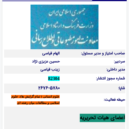
صاحب امتیاز و مدیر مسئول:
الهام قیاسی
سردبیر:
حسین عزیزی نژاد
مدیر داخلی:
زینب قیاسی
شماره مجوز انتشار:
82304
2676-5780
شاپا:
علوم انسانی ( تمام گرایش ها)، علوم
حیطه فعالیت:
اسلامی و مطالعات میان رشته ای
اعضای هیات تحریریه