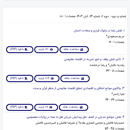
شماره و دوره : دوره 6، شماره 64، آبان 1403، صفحات 1 - 101
1. نقش رضا در سلوک فردی و سعادت انسان
مریم مسعودی*
صفحات 1 - 17
مشاهده مقاله
610 بازدید
دانلود (PDF)
2. تاثیر نقش وقف و امور خیریه در اقتصاد مقاومتی
رشدیه عالیان* و رضا درخشنده
صفحات 18 - 33
مشاهده مقاله
603 بازدید
دانلود (PDF)
3. واکاوی موانع اخلاقی و اقتصادی تحقق اقتصاد مقاومتی از منظر قرآن و سنت
لعیا زادسر*
صفحات 34 - 44
مشاهده مقاله
611 بازدید
دانلود (PDF)
4. نقش جوامع حدیثی در کشف علل پیدایش جریان نقل به معنا در روایات معصومین
حمیدرضا فاضلی و مجتبی انصاری مقدم* و علیرضا فاضلی و امیرحسین فاضلی
صفحات 45 - 54