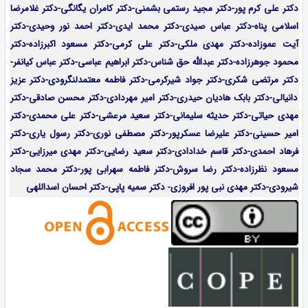
دکتر علی کرم پور-دکتر مجید رستمی بشمنی-
دکتر کامران یگانگی-دکتر غلامرضا
اسلامی پناه-دکتر عباس صیدی-دکتر محمد ایدی-دکتر احمد نور وحیدی-دکتر
آیت عموزاده-
دکتر مهدی ملکی-دکتر علی کرمی-دکتر مسعود اکبرزاده-دکتر
محمود جوهرزاده-دکتر عبدالله حق شناس-دکتر ابراهیم عباسی-دکتر عباس کیانفر-
دکتر مرتضی شکری-دکتر جواد شیرکرمی-دکتر فاطمه معتمدلنگرودی-دکتر عزیز
دانیالی-دکتر بابک هادیان حیدری-دکتر امیر مهردادی-دکتر محسن صادقی-دکتر
مهدی حیاتی-دکتر حدیثه سلیمانی-دکتر سعید مرعشی-دکتر علی محمدی-دکتر
امیر حسینی-دکتر علیرضا عسکرپور-دکتر مصطفی نوری-دکتر رسول یاری-دکتر
فرهاد احمدی-
دکتر قاسم خدادادی-دکتر سعید رضایی-دکتر مهدی میرزایی-
دکتر
مسعود نظرزاده-دکتر رضا سروش-دکتر فاطمه سهرابی پور-دکتر محمد سجاد
شیرودی-دکتر مهدی نبی پور افروزی- دکتر سمیه پاپی-دکتر احسان اسداللهی