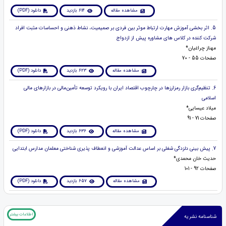
مشاهده مقاله
614 بازدید
دانلود (PDF)
5. اثر بخشی آموزش مهارت ارتباط موثر بین فردی بر صمیمیت، نشاط ذهنی و احساسات مثبت افراد
شرکت کننده در کلاس های مشاوره پیش از ازدواج
مهناز چراغیان*
صفحات 55 - 70
مشاهده مقاله
623 بازدید
دانلود (PDF)
6. تنظیم‌گری بازار رمزارزها در چارچوب اقتصاد ایران با رویکرد توسعه تأمین‌مالی در بازارهای مالی
اسلامی
میلاد عیسایی*
صفحات 71 - 91
مشاهده مقاله
636 بازدید
دانلود (PDF)
7. پیش بینی دلزدگی شغلی بر اساس عدالت آموزشی و انعطاف پذیری شناختی معلمان مدارس ابتدایی
حدیث خان محمدی*
صفحات 92 - 101
مشاهده مقاله
657 بازدید
دانلود (PDF)
اطلاعات بیشتر
شناسنامه نشریه