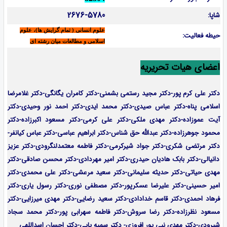
2676-5780
شاپا:
علوم انسانی ( تمام گرایش ها)، علوم
حیطه فعالیت:
اسلامی و مطالعات میان رشته ای
اعضای هیات تحریریه
دکتر علی کرم پور-دکتر مجید رستمی بشمنی-
دکتر کامران یگانگی-دکتر غلامرضا
اسلامی پناه-دکتر عباس صیدی-دکتر محمد ایدی-دکتر احمد نور وحیدی-دکتر
آیت عموزاده-
دکتر مهدی ملکی-دکتر علی کرمی-دکتر مسعود اکبرزاده-دکتر
محمود جوهرزاده-دکتر عبدالله حق شناس-دکتر ابراهیم عباسی-دکتر عباس کیانفر-
دکتر مرتضی شکری-دکتر جواد شیرکرمی-دکتر فاطمه معتمدلنگرودی-دکتر عزیز
دانیالی-دکتر بابک هادیان حیدری-دکتر امیر مهردادی-دکتر محسن صادقی-دکتر
مهدی حیاتی-دکتر حدیثه سلیمانی-دکتر سعید مرعشی-دکتر علی محمدی-دکتر
امیر حسینی-دکتر علیرضا عسکرپور-دکتر مصطفی نوری-دکتر رسول یاری-دکتر
فرهاد احمدی-
دکتر قاسم خدادادی-دکتر سعید رضایی-دکتر مهدی میرزایی-
دکتر
مسعود نظرزاده-دکتر رضا سروش-دکتر فاطمه سهرابی پور-دکتر محمد سجاد
شیرودی-دکتر مهدی نبی پور افروزی- دکتر سمیه پاپی-دکتر احسان اسداللهی