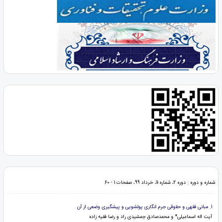
شماره و دوره : دوره 2، شماره 11، خرداد 99، صفحات 1 - 60
1. مبانی فقهی و حقوقی جرم انگاری پولشویی و پیشگیری وضعی از آن
آیت اله اسماعیلی* و محمدصادق جمشیدی راد و رضا فقیه زاده