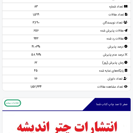
تعداد شماره
83
تعداد مقالات
1,599
تعداد نویسندگان
3,290
مقالات پذیرش شده
656
مقالات رد شده
943
درصد پذیرش
41.03%
درصد عدم پذیرش
58.97%
زمان پذیرش (روز)
62
پایگاه‌های نمایه شده
45
تعداد داوران
76
تعداد مشاهده مقالات
1,152,334
اطلاعات بیشتر
صفر تا صد چاپ کتاب شما