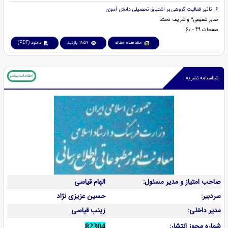
6. تاثیر فعالیت گروهی بر اشتیاق تحصیلی دانش آموزن
صابر شفیعی* و شریف تخشا
صفحات 49 - 60
مشاهده مقاله
1857 بازدید
دانلود (PDF)
اطلاعات بیشتر
شناسنامه نشریه
صاحب امتیاز و مدیر مسئول:
الهام قیاسی
سردبیر:
حسین عزیزی نژاد
مدیر داخلی:
زینب قیاسی
شماره مجوز انتشار:
82304