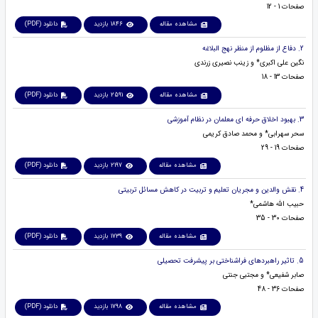
صفحات 1 - 12
مشاهده مقاله
1846 بازدید
دانلود (PDF)
2. دفاع از مظلوم از منظر نهج البلاغه
نگین علی اکبری* و زینب نصیری زرندی
صفحات 13 - 18
مشاهده مقاله
2591 بازدید
دانلود (PDF)
3. بهبود اخلاق حرفه ای معلمان در نظام آموزشی
سحر سهرابی* و محمد صادق کریمی
صفحات 19 - 29
مشاهده مقاله
2197 بازدید
دانلود (PDF)
4. نقش والدین و مجریان تعلیم و تربیت در کاهش مسائل تربیتی
حبیب الله هاشمی*
صفحات 30 - 35
مشاهده مقاله
1739 بازدید
دانلود (PDF)
5. تاثیر راهبردهای فراشناختی بر پیشرفت تحصیلی
صابر شفیعی* و مجتبی جنتی
صفحات 36 - 48
مشاهده مقاله
1798 بازدید
دانلود (PDF)