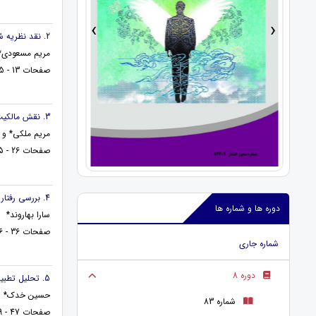
›
‹
2. نقد نظریه سُها درباره سیطره مردان بر زنان بر اساس آیه 34 سوره نساء از دیدگاه مفسرین فریقین
مریم مسعودی*
صفحات 13 - 25
3. نقش مالکیت در تصرفات عدوانی حقوقی و کیفری
مریم ملکی* و 
صفحات 26 - 35
4. بررسی رفتار سازمانی کارکنان موزه‌ها و مراکز فرهنگی تحت تأثیر مدیریت اسلامی
دوره ها و شماره ها
سارا بهاروند*
صفحات 36 - 46
شماره جاری
دوره 8
5. تحلیل تطبیقی متون قرآن و حدیث با نظریه‌های مدرن برنامه‌ریزی درسی در حوزه تعلیم و تربیت اسلامی
حسین خدک*
شماره 83
صفحات 47 - 59