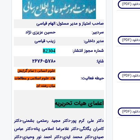
دانلود (PDF)
صاحب امتیاز و مدیر مسئول:
الهام قیاسی
سردبیر:
حسین عزیزی نژاد
دانلود (PDF)
مدیر داخلی:
زینب قیاسی
شماره مجوز انتشار:
82304
2676-5780
شاپا:
علوم انسانی ( تمام گرایش
دانلود (PDF)
حیطه فعالیت:
ها)، علوم اسلامی و مطالعات
میان رشته ای
اعضای هیات تحریریه
دانلود (PDF)
دکتر علی کرم پور-دکتر مجید رستمی بشمنی-
دکتر
کامران یگانگی-دکتر غلامرضا اسلامی پناه-دکتر عباس
صیدی-دکتر محمد ایدی-دکتر احمد نور وحیدی-دکتر