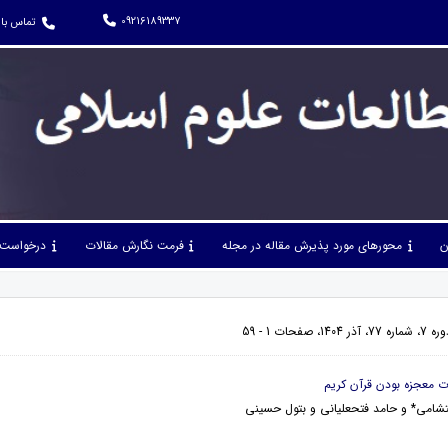
09216189337
تماس با 
ن
محورهای مورد پذیرش مقاله در مجله
فرمت نگارش مقالات
درخواست 
فحات 1 - 59
امی* و حامد فتحعلیانی و بتول حسینی