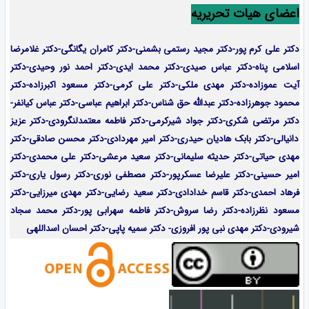
اعضای هیات تحریریه
دکتر علی کرم پور-دکتر مجید رستمی بشمنی-
دکتر کامران یگانگی-دکتر غلامرضا
اسلامی پناه-دکتر عباس صیدی-دکتر محمد ایدی-دکتر احمد نور وحیدی-دکتر
آیت عموزاده-
دکتر مهدی ملکی-دکتر علی کرمی-دکتر مسعود اکبرزاده-دکتر
محمود جوهرزاده-دکتر عبدالله حق شناس-دکتر ابراهیم عباسی-دکتر عباس کیانفر-
دکتر مرتضی شکری-دکتر جواد شیرکرمی-دکتر فاطمه معتمدلنگرودی-دکتر عزیز
دانیالی-دکتر بابک هادیان حیدری-دکتر امیر مهردادی-دکتر محسن صادقی-دکتر
مهدی حیاتی-دکتر حدیثه سلیمانی-دکتر سعید مرعشی-دکتر علی محمدی-دکتر
امیر حسینی-دکتر علیرضا عسکرپور-دکتر مصطفی نوری-دکتر رسول یاری-دکتر
فرهاد احمدی-
دکتر قاسم خدادادی-دکتر سعید رضایی-دکتر مهدی میرزایی-
دکتر
مسعود نظرزاده-دکتر رضا سروش-دکتر فاطمه سهرابی پور-دکتر محمد سجاد
شیرودی-دکتر مهدی نبی پور افروزی- دکتر سمیه پاپی-دکتر احسان اسداللهی