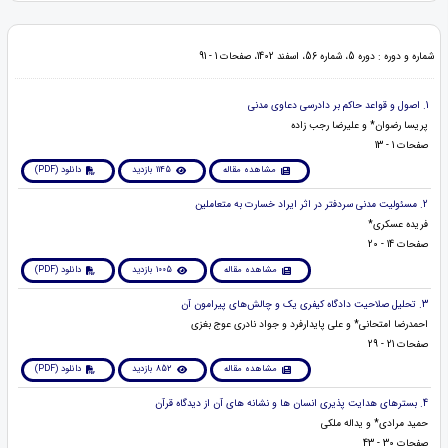
شماره و دوره : دوره 5، شماره 56، اسفند 1402، صفحات 1 - 91
1. اصول و قواعد حاکم بر دادرسی دعاوی مدنی
پریسا رضوان* و علیرضا رجب زاده
صفحات 1 - 13
مشاهده مقاله
1145 بازدید
دانلود (PDF)
2. مسئولیت مدنی سردفتر در اثر ایراد خسارت به متعاملین
فریده عسکری*
صفحات 14 - 20
مشاهده مقاله
1005 بازدید
دانلود (PDF)
3. تحلیل صلاحیت دادگاه کیفری یک و چالش‌های پیرامون آن
احمدرضا امتحانی* و علی پایدارفرد و جواد نادری عوج بغزی
صفحات 21 - 29
مشاهده مقاله
852 بازدید
دانلود (PDF)
4. بسترهای هدایت پذیری انسان ها و نشانه های آن از دیدگاه قرآن
حمید مرادی* و یداله ملکی
صفحات 30 - 43