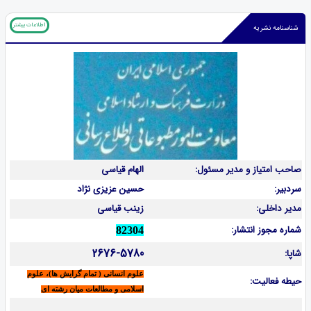
اطلاعات بیشتر
شناسنامه نشریه
صاحب امتیاز و مدیر مسئول:
الهام قیاسی
سردبیر:
حسین عزیزی نژاد
مدیر داخلی:
زینب قیاسی
شماره مجوز انتشار:
82304
2676-5780
شاپا:
علوم انسانی ( تمام گرایش ها)، علوم
حیطه فعالیت:
اسلامی و مطالعات میان رشته ای