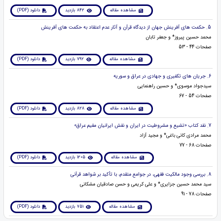
مشاهده مقاله
842 بازدید
دانلود (PDF)
5. حکمت های آفرینش جهان از دیدگاه قرآن و آثار عدم اعتقاد به حکمت های آفرینش
محمد حسین پیروز* و جعفر تابان
صفحات 44 - 53
مشاهده مقاله
792 بازدید
دانلود (PDF)
6. جریان های تکفیری و جهادی در عراق و سوریه
سیدجواد موسوی* و حسین راهنمایی
صفحات 54 - 67
مشاهده مقاله
828 بازدید
دانلود (PDF)
7. نقد کتاب «تشیع و مشروطیت در ایران و نقش ایرانیان مقیم عراق»
محمد مرادی کانی باغی* و مجید آزاد
صفحات 68 - 77
مشاهده مقاله
1205 بازدید
دانلود (PDF)
8. بررسی وجود مالکیت فقهی، در جوامع متقدم، با تأکید بر شواهد قرآنی
سید محمد حسین جزایری* و علی کریمی و حسن صادقیان مشکانی
صفحات 78 - 91
مشاهده مقاله
751 بازدید
دانلود (PDF)