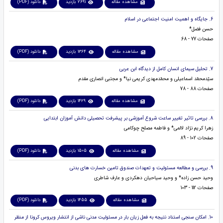
مشاهده مقاله
2691 بازدید
دانلود (PDF)
6. جایگاه و اهمیت امنیت اجتماعی در اسلام
حسن فضل*
صفحات 77 - 68
مشاهده مقاله
1364 بازدید
دانلود (PDF)
7. تحلیل سیمای انسان کامل از دیدگاه ابن عربی
سیّدمحمّد اسماعیلی و محمّدمهدی کریمی نیا* و مجتبی انصاری مقدم
صفحات 88 - 78
مشاهده مقاله
1429 بازدید
دانلود (PDF)
8. بررسی تاثیر تغییر ساعت شروع آموزشی بر پیشرفت تحصیلی دانش آموزان ابتدایی
زهرا کریم نژاد لالمی* و فاطمه مصلح چوکامی
صفحات 102 - 89
مشاهده مقاله
1505 بازدید
دانلود (PDF)
9. بررسی و مطالعه مسئولیت و تعهدات صندوق تامین خسارت های بدنی
وحید حسن زاده* و وحید سیاحیان دهکردی و عارف شاطری
صفحات 112 - 103
مشاهده مقاله
1455 بازدید
دانلود (PDF)
10. امکان سنجی استناد نتیجه به فعل زیان بار در مسئولیت مدنی ناشی از انتشار ویروس‌ کرونا از منظر