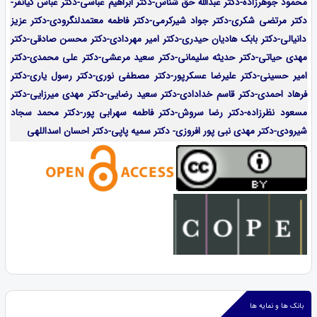
محمود جوهرزاده-دکتر عبدالله حق شناس-دکتر ابراهیم عباسی-دکتر عباس کیانفر-
دکتر مرتضی شکری-دکتر جواد شیرکرمی-دکتر فاطمه معتمدلنگرودی-دکتر عزیز
دانیالی-دکتر بابک هادیان حیدری-دکتر امیر مهردادی-دکتر محسن صادقی-دکتر
مهدی حیاتی-دکتر حدیثه سلیمانی-دکتر سعید مرعشی-دکتر علی محمدی-دکتر
امیر حسینی-دکتر علیرضا عسکرپور-دکتر مصطفی نوری-دکتر رسول یاری-دکتر
فرهاد احمدی-
دکتر قاسم خدادادی-دکتر سعید رضایی-دکتر مهدی میرزایی-
دکتر
مسعود نظرزاده-دکتر رضا سروش-دکتر فاطمه سهرابی پور-دکتر محمد سجاد
شیرودی-دکتر مهدی نبی پور افروزی- دکتر سمیه پاپی-دکتر احسان اسداللهی
بانک ها و نمایه ها