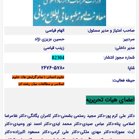
صاحب امتیاز و مدیر مسئول:
الهام قیاسی
سردبیر:
حسین عزیزی نژاد
مدیر داخلی:
زینب قیاسی
شماره مجوز انتشار:
82304
2676-5780
شاپا:
علوم انسانی ( تمام گرایش ها)، علوم
حیطه فعالیت:
اسلامی و مطالعات میان رشته ای
اعضای هیات تحریریه
دکتر علی کرم پور-دکتر مجید رستمی بشمنی-
دکتر کامران یگانگی-دکتر غلامرضا
اسلامی پناه-دکتر عباس صیدی-دکتر محمد ایدی-دکتر احمد نور وحیدی-دکتر
آیت عموزاده-
دکتر مهدی ملکی-دکتر علی کرمی-دکتر مسعود اکبرزاده-دکتر