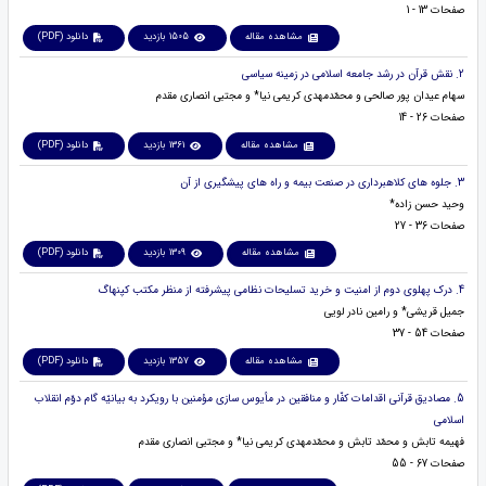
صفحات 13 - 1
مشاهده مقاله
1505 بازدید
دانلود (PDF)
2. نقش قرآن در رشد جامعه اسلامی در زمینه سیاسی
سهام عیدان پور صالحی و محمّدمهدی کریمی نیا* و مجتبی انصاری مقدم
صفحات 26 - 14
مشاهده مقاله
1361 بازدید
دانلود (PDF)
3. جلوه های کلاهبرداری در صنعت بیمه و راه های پیشگیری از آن
وحید حسن زاده*
صفحات 36 - 27
مشاهده مقاله
1309 بازدید
دانلود (PDF)
4. درک پهلوی دوم از امنیت و خرید تسلیحات نظامی پیشرفته از منظر مکتب کپنهاگ
جمیل قریشی* و رامین نادر لویی
صفحات 54 - 37
مشاهده مقاله
1357 بازدید
دانلود (PDF)
5. مصادیق قرآنی اقدامات کفّار و منافقین در مأیوس سازی مؤمنین با رویکرد به بیانیّه گام دوّم انقلاب
اسلامی
فهیمه تابش و محمّد تابش و محمّدمهدی کریمی نیا* و مجتبی انصاری مقدم
صفحات 67 - 55