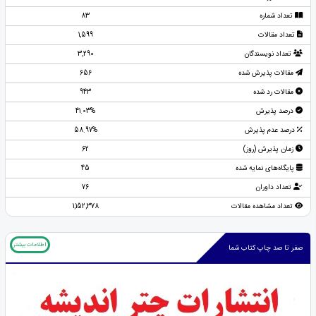
تعداد شماره
83
تعداد مقالات
1,599
تعداد نویسندگان
3,290
مقالات پذیرش شده
656
مقالات رد شده
943
درصد پذیرش
41.03%
درصد عدم پذیرش
58.97%
زمان پذیرش (روز)
62
پایگاه‌های نمایه شده
45
تعداد داوران
76
تعداد مشاهده مقالات
1,152,378
اطلاعات بیشتر
صفر تا صد چاپ کتاب شما