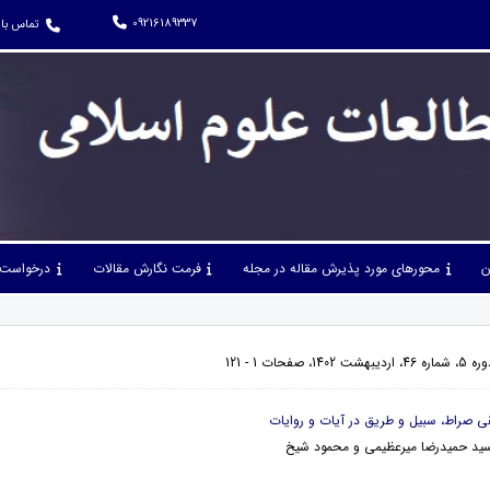
09216189337
تماس با 
ن
محورهای مورد پذیرش مقاله در مجله
فرمت نگارش مقالات
درخواست 
صفحات 1 - 121
سید حمیدرضا میرعظیمی و محمود شیخ