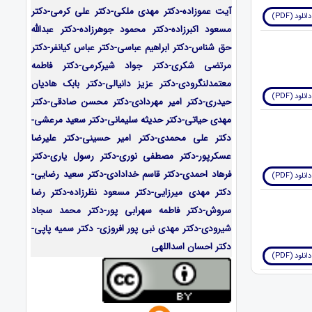
آیت عموزاده-
دکتر مهدی ملکی-دکتر علی کرمی-دکتر
دانلود (PDF)
مسعود اکبرزاده-دکتر محمود جوهرزاده-دکتر عبدالله
حق شناس-دکتر ابراهیم عباسی-دکتر عباس کیانفر-دکتر
مرتضی شکری-دکتر جواد شیرکرمی-دکتر فاطمه
معتمدلنگرودی-دکتر عزیز دانیالی-دکتر بابک هادیان
دانلود (PDF)
حیدری-دکتر امیر مهردادی-دکتر محسن صادقی-دکتر
مهدی حیاتی-دکتر حدیثه سلیمانی-دکتر سعید مرعشی-
دکتر علی محمدی-دکتر امیر حسینی-دکتر علیرضا
عسکرپور-دکتر مصطفی نوری-دکتر رسول یاری-دکتر
فرهاد احمدی-
دکتر قاسم خدادادی-دکتر سعید رضایی-
دانلود (PDF)
دکتر مهدی میرزایی-
دکتر مسعود نظرزاده-دکتر رضا
سروش-دکتر فاطمه سهرابی پور-دکتر محمد سجاد
شیرودی-دکتر مهدی نبی پور افروزی- دکتر سمیه پاپی-
دکتر احسان اسداللهی
دانلود (PDF)