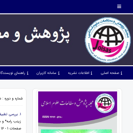
صفحه اصلی
اطلاعات نشریه
سامانه کاربران
راهنمای نویسندگا
شماره و دوره : دوره 5، شماره 46، اردیبهشت 1402، 
1. بررسی تطبیقی صراط، سبیل و طریق در آیات و روایات
زینب رامه* و 
صفحات 1 - 16