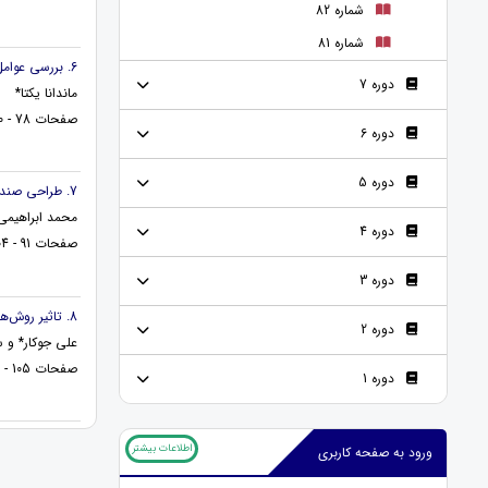
شماره 82
شماره 81
6. بررسی عوامل شروع به جرم و مسئولیت کیفری بر میزان بزهکاری
دوره 7
ماندانا یکتا*
صفحات 78 - 90
دوره 6
دوره 5
7. طراحی صندوق ضمانت صکوک بر بستر فن آوری نوین دیجیتالی بلاک چین
محمد ابراهیم
دوره 4
صفحات 91 - 104
دوره 3
8. تاثیر ر‌وش‌های تدریس در افزایش خلاقیت دانش‌آموزان مقطع ابتدایی
دوره 2
علی جوکار* و 
صفحات 105 - 121
دوره 1
اطلاعات بیشتر
ورود به صفحه کاربری