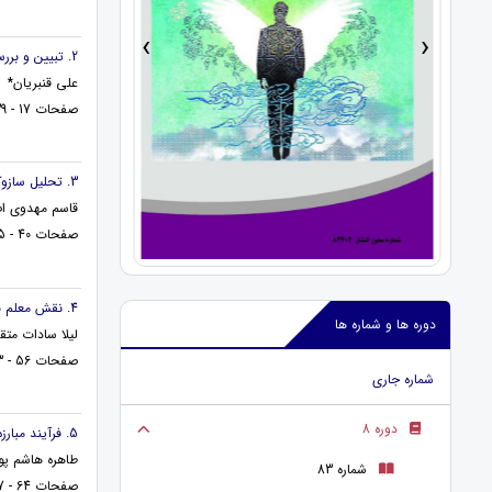
›
‹
2. تبیین و بررسی مکاتب لذت‌گریز و لذت‌گرا
علی قنبریان*
صفحات 17 - 39
3. تحلیل سازوکار خودمهارگری در سازگاری زوجین بر اساس منابع اسلامی
قاسم مهدوی‌ ا
صفحات 40 - 55
4. نقش معلم به عنوان مشاور جهت پیشبرد اهداف تعلیم و تربیت
دوره ها و شماره ها
لیلا سادات متق
صفحات 56 - 63
شماره جاری
دوره 8
5. فرآیند مبارزه با پول شویی و تامین مالی تروریسم
طاهره هاشم پو
شماره 83
صفحات 64 - 77