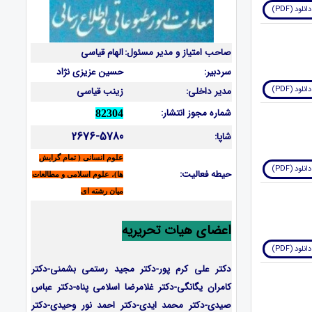
دانلود (PDF)
صاحب امتیاز و مدیر مسئول:
الهام قیاسی
سردبیر:
حسین عزیزی نژاد
دانلود (PDF)
مدیر داخلی:
زینب قیاسی
شماره مجوز انتشار:
82304
2676-5780
شاپا:
علوم انسانی ( تمام گرایش
دانلود (PDF)
حیطه فعالیت:
ها)، علوم اسلامی و مطالعات
میان رشته ای
اعضای هیات تحریریه
دانلود (PDF)
دکتر علی کرم پور-دکتر مجید رستمی بشمنی-
دکتر
کامران یگانگی-دکتر غلامرضا اسلامی پناه-دکتر عباس
صیدی-دکتر محمد ایدی-دکتر احمد نور وحیدی-دکتر