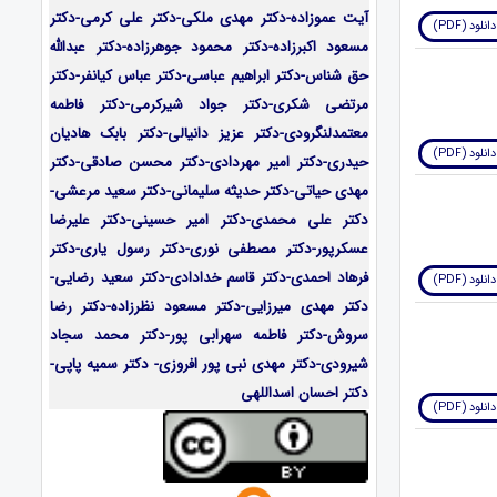
آیت عموزاده-
دکتر مهدی ملکی-دکتر علی کرمی-دکتر
دانلود (PDF)
مسعود اکبرزاده-دکتر محمود جوهرزاده-دکتر عبدالله
حق شناس-دکتر ابراهیم عباسی-دکتر عباس کیانفر-دکتر
مرتضی شکری-دکتر جواد شیرکرمی-دکتر فاطمه
معتمدلنگرودی-دکتر عزیز دانیالی-دکتر بابک هادیان
دانلود (PDF)
حیدری-دکتر امیر مهردادی-دکتر محسن صادقی-دکتر
مهدی حیاتی-دکتر حدیثه سلیمانی-دکتر سعید مرعشی-
دکتر علی محمدی-دکتر امیر حسینی-دکتر علیرضا
عسکرپور-دکتر مصطفی نوری-دکتر رسول یاری-دکتر
فرهاد احمدی-
دکتر قاسم خدادادی-دکتر سعید رضایی-
دانلود (PDF)
دکتر مهدی میرزایی-
دکتر مسعود نظرزاده-دکتر رضا
سروش-دکتر فاطمه سهرابی پور-دکتر محمد سجاد
شیرودی-دکتر مهدی نبی پور افروزی- دکتر سمیه پاپی-
دکتر احسان اسداللهی
دانلود (PDF)