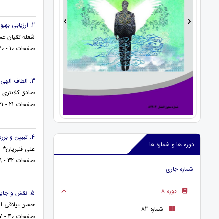
›
‹
2. ارزیابی بهبود علمی و توانمندسازی نیروهای انسانی شاغل در شهرداری منطقه پنج شیراز بر عملکرد شغلی
شعله تقیان عم
صفحات 10 - 20
3. الطاف الهی نسبت به بندگان در آینهء نهج البلاغه
صادق کلانتری 
صفحات 21 - 31
4. تبیین و بررسی لذت از منظر برخی از اندیشمندان تأثیرگذار
دوره ها و شماره ها
علی قنبریان*
صفحات 32 - 39
شماره جاری
دوره 8
5. نقش و جایگاه شورای عالی فضای مجازی در نظام جمهوری اسلامی ایران
حسن ییلاقی اش
شماره 83
صفحات 40 - 47