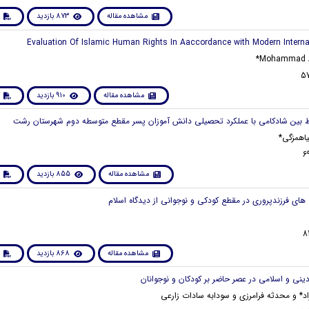
مشاهده مقاله
873 بازدید
Mohammad A
مشاهده مقاله
910 بازدید
اهمزگی*
مشاهده مقاله
855 بازدید
مشاهده مقاله
868 بازدید
د* و محدثه فرامرزی و سودابه سادات زارعی