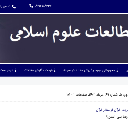
09216189337
تماس با 
ن
محورهای مورد پذیرش مقاله در مجله
فرمت نگارش مقالات
درخواست 
فحات 1 - 101
رضا بنی اسدی*