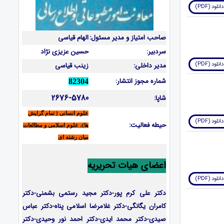
دانلود (PDF)
صاحب امتیاز و مدیر مسئول:
الهام قیاسی
سردبیر:
حسین عزیزی نژاد
دانلود (PDF)
مدیر داخلی:
زینب قیاسی
شماره مجوز انتشار:
82304
2676-5780
شاپا:
علوم انسانی ( تمام گرایش
دانلود (PDF)
حیطه فعالیت:
ها)، علوم اسلامی و مطالعات
میان رشته ای
اعضای هیات تحریریه
دانلود (PDF)
دکتر علی کرم پور-دکتر مجید رستمی بشمنی-
دکتر
کامران یگانگی-دکتر غلامرضا اسلامی پناه-دکتر عباس
صیدی-دکتر محمد ایدی-دکتر احمد نور وحیدی-دکتر