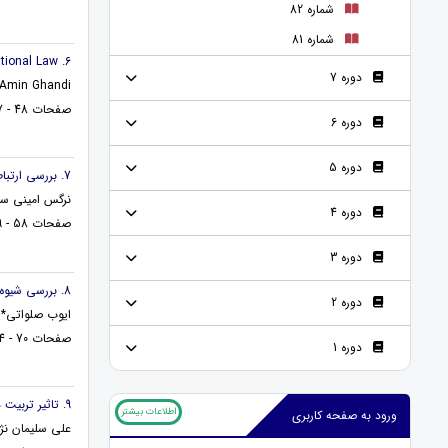
شماره 82
شماره 81
6. Evaluation Of Islamic Human Rights In Aaccordance with Modern International Law
دوره 7
min Ghandi*
صفحات 48 - 57
دوره 6
دوره 5
7. بررسی ارتباط بین شادکامی با عملکرد تحصیلی دانش آموزان پسر مقطع متوسطه دوم شهرستان رشت
نرگس امینی سی
دوره 4
صفحات 58 - 69
دوره 3
8. بررسی شیوه های فرزندپروری در مقطع کودکی و نوجوانی از دیدگاه اسلام
دوره 2
ایوب صلواتی*
صفحات 70 - 84
دوره 1
9. تاثیر تربیت دینی و اسلامی در عصر حاضر بر کودکان و نوجوانان
اطلاعات بیشتر
ورود به صفحه کاربری
علی سلیمان نژا