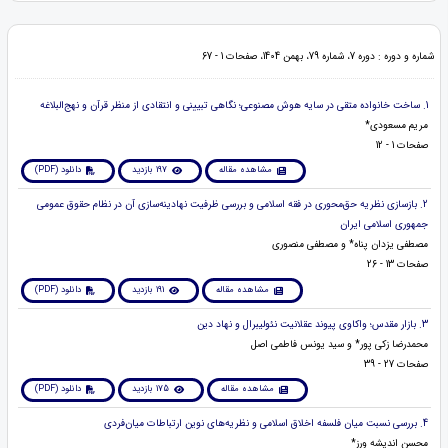
شماره و دوره : دوره 7، شماره 79، بهمن 1404، صفحات 1 - 67
1. ساخت خانواده متقی در سایه هوش مصنوعی؛ نگاهی تبیینی و انتقادی از منظر قرآن و نهج‌البلاغه
مریم مسعودی*
صفحات 1 - 12
مشاهده مقاله
197 بازدید
دانلود (PDF)
2. بازسازی نظریه حق‌محوری در فقه اسلامی و بررسی ظرفیت نهادینه‌سازی آن در نظام حقوق عمومی
جمهوری اسلامی ایران
مصطفی یزدان پناه* و مصطفی منصوری
صفحات 13 - 26
مشاهده مقاله
191 بازدید
دانلود (PDF)
3. بازار مقدس؛ واکاوی پیوند عقلانیت نئولیبرال و نهاد دین
محمدرضا زکی پور* و سید یونس فاطمی اصل
صفحات 27 - 39
مشاهده مقاله
175 بازدید
دانلود (PDF)
4. بررسی نسبت میان فلسفه اخلاق اسلامی و نظریه‌های نوین ارتباطات میان‌فردی
محسن اندیشه ورز*