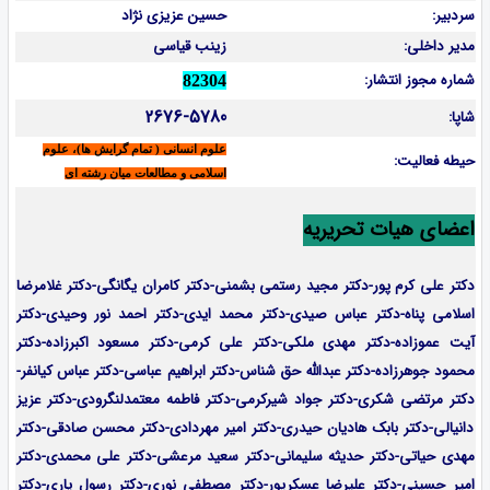
سردبیر:
حسین عزیزی نژاد
مدیر داخلی:
زینب قیاسی
شماره مجوز انتشار:
82304
2676-5780
شاپا:
علوم انسانی ( تمام گرایش ها)، علوم
حیطه فعالیت:
اسلامی و مطالعات میان رشته ای
اعضای هیات تحریریه
دکتر علی کرم پور-دکتر مجید رستمی بشمنی-
دکتر کامران یگانگی-دکتر غلامرضا
اسلامی پناه-دکتر عباس صیدی-دکتر محمد ایدی-دکتر احمد نور وحیدی-دکتر
آیت عموزاده-
دکتر مهدی ملکی-دکتر علی کرمی-دکتر مسعود اکبرزاده-دکتر
محمود جوهرزاده-دکتر عبدالله حق شناس-دکتر ابراهیم عباسی-دکتر عباس کیانفر-
دکتر مرتضی شکری-دکتر جواد شیرکرمی-دکتر فاطمه معتمدلنگرودی-دکتر عزیز
دانیالی-دکتر بابک هادیان حیدری-دکتر امیر مهردادی-دکتر محسن صادقی-دکتر
مهدی حیاتی-دکتر حدیثه سلیمانی-دکتر سعید مرعشی-دکتر علی محمدی-دکتر
امیر حسینی-دکتر علیرضا عسکرپور-دکتر مصطفی نوری-دکتر رسول یاری-دکتر