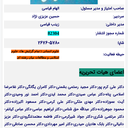
صاحب امتیاز و مدیر مسئول:
الهام قیاسی
سردبیر:
حسین عزیزی نژاد
مدیر داخلی:
زینب قیاسی
شماره مجوز انتشار:
82304
2676-5780
شاپا:
علوم انسانی ( تمام گرایش ها)، علوم
حیطه فعالیت:
اسلامی و مطالعات میان رشته ای
اعضای هیات تحریریه
دکتر علی کرم پور-دکتر مجید رستمی بشمنی-
دکتر کامران یگانگی-دکتر غلامرضا
اسلامی پناه-دکتر عباس صیدی-دکتر محمد ایدی-دکتر احمد نور وحیدی-دکتر
آیت عموزاده-
دکتر مهدی ملکی-دکتر علی کرمی-دکتر مسعود اکبرزاده-دکتر
محمود جوهرزاده-دکتر عبدالله حق شناس-دکتر ابراهیم عباسی-دکتر عباس کیانفر-
دکتر مرتضی شکری-دکتر جواد شیرکرمی-دکتر فاطمه معتمدلنگرودی-دکتر عزیز
دانیالی-دکتر بابک هادیان حیدری-دکتر امیر مهردادی-دکتر محسن صادقی-دکتر