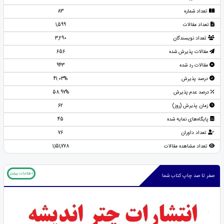
تعداد شماره
83
تعداد مقالات
1,599
تعداد نویسندگان
3,290
مقالات پذیرش شده
656
مقالات رد شده
943
درصد پذیرش
41.03%
درصد عدم پذیرش
58.97%
زمان پذیرش (روز)
62
پایگاه‌های نمایه شده
45
تعداد داوران
76
تعداد مشاهده مقالات
1,151,778
اطلاعات بیشتر
صفر تا صد چاپ کتاب شما