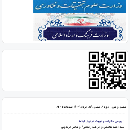
شماره و دوره : دوره 6، شماره 59، خرداد 1403، صفحات 1 - 82
1. بررسی خانواده و تربیت در نهج البلاغه
سید احمد هاشمی و ابراهیم رحمانی* و عباس فریدونی