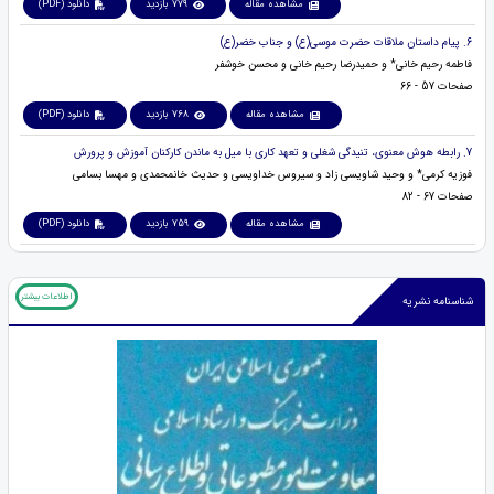
مشاهده مقاله
779 بازدید
دانلود (PDF)
6. پیام داستان ملاقات حضرت موسی(ع) و جناب خضر(ع)
فاطمه رحیم خانی* و حمیدرضا رحیم خانی و محسن خوشفر
صفحات 57 - 66
مشاهده مقاله
768 بازدید
دانلود (PDF)
7. رابطه هوش معنوی، تنیدگی شغلی و تعهد کاری با میل به ماندن کارکنان آموزش و پرورش
فوزیه کرمی* و وحید شاویسی زاد و سیروس خداویسی و حدیث خانمحمدی و مهسا بسامی
صفحات 67 - 82
مشاهده مقاله
759 بازدید
دانلود (PDF)
اطلاعات بیشتر
شناسنامه نشریه