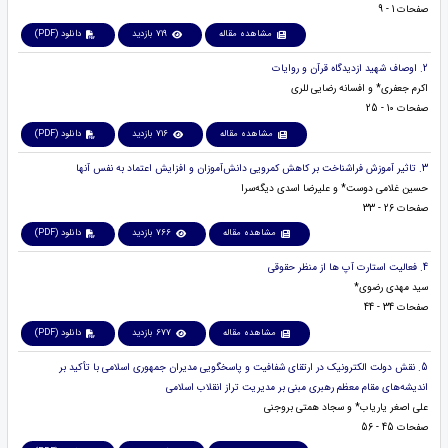
صفحات 1 - 9
مشاهده مقاله
719 بازدید
دانلود (PDF)
2. اوصاف شهید ازدیدگاه قرآن و روایات
اکرم جعفری* و افسانه رضایی للری
صفحات 10 - 25
مشاهده مقاله
716 بازدید
دانلود (PDF)
3. تاثیر آموزش فراشناخت بر کاهش کمرویی دانش‌آموزان و افزایش اعتماد به نفس آنها
حسین غلامی دوست* و علیرضا اسدی دیگه‌سرا
صفحات 26 - 33
مشاهده مقاله
766 بازدید
دانلود (PDF)
4. فعالیت استارت آپ ها از منظر حقوقی
سید مهدی رضوی*
صفحات 34 - 44
مشاهده مقاله
677 بازدید
دانلود (PDF)
5. نقش دولت الکترونیک در ارتقای شفافیت و پاسخگویی مدیران جمهوری اسلامی با تأکید بر
اندیشه‌های مقام معظم رهبری مبنی بر مدیریت تراز انقلاب اسلامی
علی اصغر یاریاب* و سجاد همتی بروجنی
صفحات 45 - 56