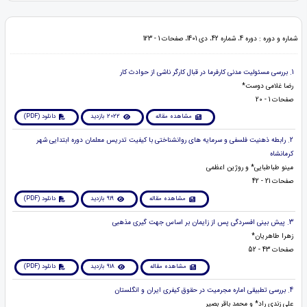
شماره و دوره : دوره 4، شماره 42، دی 1401، صفحات 1 - 123
1. بررسی مسئولیت مدنی کارفرما در قبال کارگر ناشی از حوادث کار
رضا غلامی دوست*
صفحات 1 - 20
مشاهده مقاله
2022 بازدید
دانلود (PDF)
2. رابطه ذهنیت فلسفی و سرمایه های روانشناختی با کیفیت تدریس معلمان دوره ابتدایی شهر
کرمانشاه
مینو طباطبایی* و روژین اعظمی
صفحات 21 - 42
مشاهده مقاله
919 بازدید
دانلود (PDF)
3. پیش بینی افسردگی پس از زایمان بر اساس جهت گیری مذهبی
زهرا طاهریان*
صفحات 43 - 52
مشاهده مقاله
918 بازدید
دانلود (PDF)
4. بررسی تطبیقی اماره مجرمیت در حقوق کیفری ایران و انگلستان
علی زندی راد* و محمد باقر بصیر