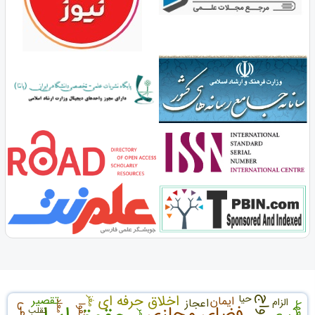
اخلاق حرفه ای
حیا
تقصیر
ایمان
ازدواج
الزام
اعجاز
مغز
معاد
تعهد
فضای مجازی
تقوا
تقلب
آمر