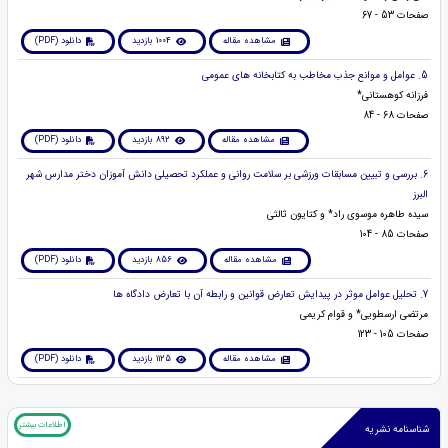
صفحات 53 - 67
مشاهده مقاله
1004 بازدید
دانلود (PDF)
5. عوامل و موانع جذب مخاطب به کتابخانه های عمومی
فرزانه کوهستانی*
صفحات 68 - 84
مشاهده مقاله
892 بازدید
دانلود (PDF)
6. بررسی و تبیین ﻣﺴﺎﺑﻘﺎت ورزﺷﯽ ﺑﺮ ﺳﻼﻣﺖ رواﻧﯽ و ﻋﻤﻠﮑﺮد ﺗﺤﺼﯿﻠﯽ داﻧﺶ آﻣﻮزان دﺧﺘﺮ مدارس شهر
البرز
سیده طاهره موسوی راد* و کتایون ثالثی
صفحات 85 - 104
مشاهده مقاله
856 بازدید
دانلود (PDF)
7. تحلیل عوامل موثر در پیدایش تعارض قوانین و رابطه آن با تعارض دادگاه ها
مرتضی ارسطویی* و قوام کریمی
صفحات 105 - 123
مشاهده مقاله
1125 بازدید
دانلود (PDF)
اطلاعات بیشتر
شناسنامه نشریه