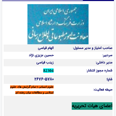
صاحب امتیاز و مدیر مسئول:
الهام قیاسی
سردبیر:
حسین عزیزی نژاد
مدیر داخلی:
زینب قیاسی
شماره مجوز انتشار:
82304
2676-5780
شاپا:
علوم انسانی ( تمام گرایش ها)، علوم
حیطه فعالیت:
اسلامی و مطالعات میان رشته ای
اعضای هیات تحریریه