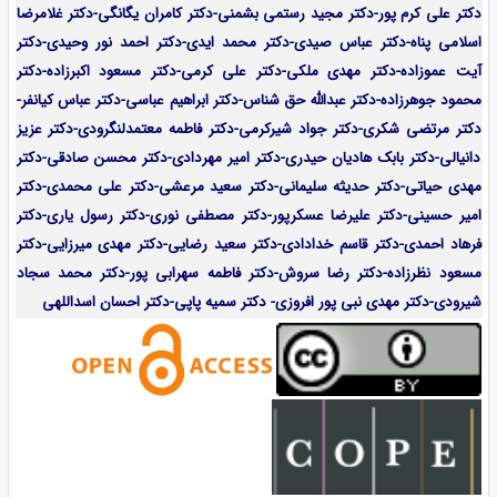
دکتر علی کرم پور-دکتر مجید رستمی بشمنی-
دکتر کامران یگانگی-دکتر غلامرضا
اسلامی پناه-دکتر عباس صیدی-دکتر محمد ایدی-دکتر احمد نور وحیدی-دکتر
آیت عموزاده-
دکتر مهدی ملکی-دکتر علی کرمی-دکتر مسعود اکبرزاده-دکتر
محمود جوهرزاده-دکتر عبدالله حق شناس-دکتر ابراهیم عباسی-دکتر عباس کیانفر-
دکتر مرتضی شکری-دکتر جواد شیرکرمی-دکتر فاطمه معتمدلنگرودی-دکتر عزیز
دانیالی-دکتر بابک هادیان حیدری-دکتر امیر مهردادی-دکتر محسن صادقی-دکتر
مهدی حیاتی-دکتر حدیثه سلیمانی-دکتر سعید مرعشی-دکتر علی محمدی-دکتر
امیر حسینی-دکتر علیرضا عسکرپور-دکتر مصطفی نوری-دکتر رسول یاری-دکتر
فرهاد احمدی-
دکتر قاسم خدادادی-دکتر سعید رضایی-دکتر مهدی میرزایی-
دکتر
مسعود نظرزاده-دکتر رضا سروش-دکتر فاطمه سهرابی پور-دکتر محمد سجاد
شیرودی-دکتر مهدی نبی پور افروزی- دکتر سمیه پاپی-دکتر احسان اسداللهی