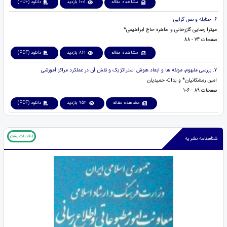
مشاهده مقاله
1001 بازدید
دانلود (PDF)
6. حنابله و نص گرایی
میترا رضایی گازرخانی و طاهره حاج ابراهیمی*
صفحات 74 - 88
مشاهده مقاله
861 بازدید
دانلود (PDF)
7. بررسی مفهوم، مولفه ها و ابعاد هوش استراتژیک و نقش آن در عملکرد مراکز آموزشی
امین رمشکانیان* و یدالله حمیدیان
صفحات 89 - 106
مشاهده مقاله
954 بازدید
دانلود (PDF)
اطلاعات بیشتر
شناسنامه نشریه