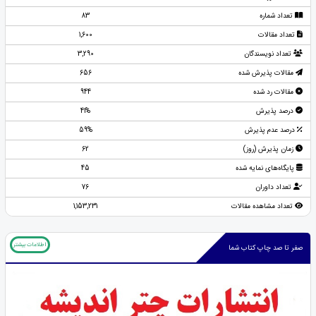
تعداد شماره
83
تعداد مقالات
1,600
تعداد نویسندگان
3,290
مقالات پذیرش شده
656
مقالات رد شده
944
درصد پذیرش
41%
درصد عدم پذیرش
59%
زمان پذیرش (روز)
62
پایگاه‌های نمایه شده
45
تعداد داوران
76
تعداد مشاهده مقالات
1,153,231
اطلاعات بیشتر
صفر تا صد چاپ کتاب شما