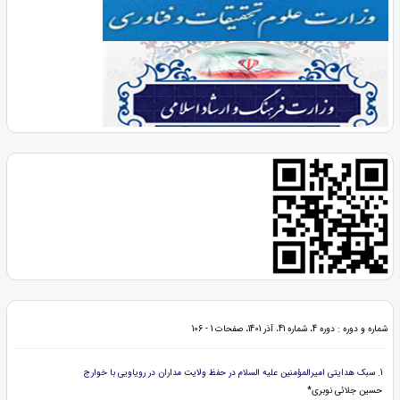
شماره و دوره : دوره 4، شماره 41، آذر 1401، صفحات 1 - 106
1. سبک هدایتی امیرالمؤمنین علیه السلام در حفظ ولایت مداران در رویاویی با خوارج
حسین جلائی نوبری*