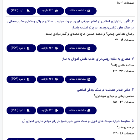
صفحات 1 - 18
مشاهده مقاله
963 بازدید
دانلود (PDF)
2. تأثیر ایدئولوژی اسلامی در نظام آموزشی ایران، جهت مبارزه با استکبار جهانی و فضای مخرب مجازی
در جنگ های ترکیبی نوپدید، در پرتو امنیت پایدار
رحمان هدایتی چنانی* و محمد حسین حاج محمدی و گلناز مرادی پسند
صفحات 19 - 32
مشاهده مقاله
966 بازدید
دانلود (PDF)
3. معماری به مثابه روشی برای جذب دانش آموزان به نماز
صائمه هادی زاده*
صفحات 33 - 43
مشاهده مقاله
967 بازدید
دانلود (PDF)
4. مبانی تقدیر معیشت در سبک زندگی اسلامی
محسن زمانی و مهدی شوشتری*
صفحات 44 - 55
مشاهده مقاله
974 بازدید
دانلود (PDF)
5. مقایسه کارکرد مهلت های فوری و مدت معینِ خیار فسخ در رفع موانع خارجی اجرای آن
جاسم بوعذار*
صفحات 56 - 73