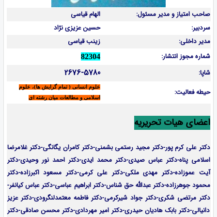
صاحب امتیاز و مدیر مسئول:
الهام قیاسی
سردبیر:
حسین عزیزی نژاد
مدیر داخلی:
زینب قیاسی
شماره مجوز انتشار:
82304
2676-5780
شاپا:
علوم انسانی ( تمام گرایش ها)، علوم
حیطه فعالیت:
اسلامی و مطالعات میان رشته ای
اعضای هیات تحریریه
دکتر علی کرم پور-دکتر مجید رستمی بشمنی-
دکتر کامران یگانگی-دکتر غلامرضا
اسلامی پناه-دکتر عباس صیدی-دکتر محمد ایدی-دکتر احمد نور وحیدی-دکتر
آیت عموزاده-
دکتر مهدی ملکی-دکتر علی کرمی-دکتر مسعود اکبرزاده-دکتر
محمود جوهرزاده-دکتر عبدالله حق شناس-دکتر ابراهیم عباسی-دکتر عباس کیانفر-
دکتر مرتضی شکری-دکتر جواد شیرکرمی-دکتر فاطمه معتمدلنگرودی-دکتر عزیز
دانیالی-دکتر بابک هادیان حیدری-دکتر امیر مهردادی-دکتر محسن صادقی-دکتر