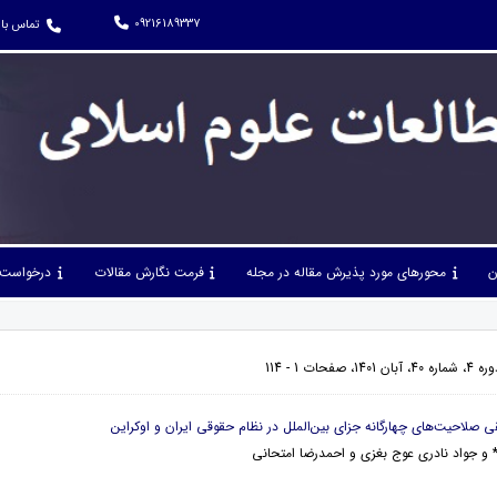
09216189337
تماس با 
ن
محورهای مورد پذیرش مقاله در مجله
فرمت نگارش مقالات
درخواست 
فحات 1 - 114
* و جواد نادری عوج بغزی و احمدرضا امتحانی