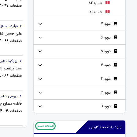
شماره 82
صفحات 47 - 67
شماره 81
دوره 7
6. فرآیند ابطال سند رسمی در حقوق ثبتی ایران و انگلستان
علی حسین شق
دوره 6
صفحات 68 - 83
دوره 5
7. رویکرد تطبیقی زمینه های حقوقی و خلأهای قانونی بیمه بیکاری در ایران و فرانسه
دوره 4
سید مرتضی زار
صفحات 84 - 98
دوره 3
دوره 2
8. بررسی تطبیقی دیدگاه علامه طباطبایی و دیوید هیوم در باب معجزه
فاطمه مصلح چ
دوره 1
صفحات 99 - 114
اطلاعات بیشتر
ورود به صفحه کاربری