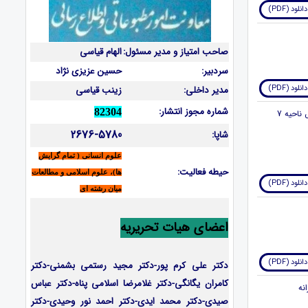
دانلود (PDF)
صاحب امتیاز و مدیر مسئول:
الهام قیاسی
سردبیر:
حسین عزیزی نژاد
دانلود (PDF)
مدیر داخلی:
زینب قیاسی
شماره مجوز انتشار:
82304
3. بررسی رابطه بین مدیریت استراتژیک منابع انسانی با اخلاق حرفه ای مطالعه موردی اداره آموزش و پرورش ناحیه 7
2676-5780
شاپا:
علوم انسانی ( تمام گرایش
حیطه فعالیت:
ها)، علوم اسلامی و مطالعات
دانلود (PDF)
میان رشته ای
اعضای هیات تحریریه
دانلود (PDF)
دکتر علی کرم پور-دکتر مجید رستمی بشمنی-
دکتر
کامران یگانگی-دکتر غلامرضا اسلامی پناه-دکتر عباس
صیدی-دکتر محمد ایدی-دکتر احمد نور وحیدی-دکتر