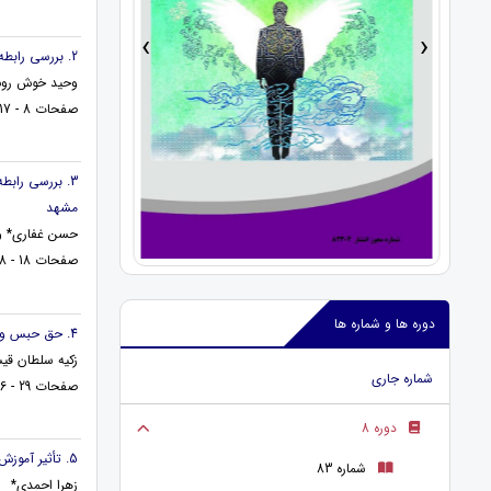
›
‹
2. بررسی رابطه سخت رویی با راهبرد های خودتنظیمی یادگیری دانش آموزان دوره اول متوسطه شهر تنکابن
وحید خوش روش*
صفحات 8 - 17
مشهد
حسن غفاری* و 
صفحات 18 - 28
دوره ها و شماره ها
4. حق حبس و حق تعلیق در حقوق ایران با مطالعه تطبیقی در کنوانسیون بیع بین‌المللی کالا (1980) وین
زکیه سلطان ‌ق
شماره جاری
صفحات 29 - 46
دوره 8
5. تأثیر آموزش مثبت اندیشی بر تاب آوری و روابط بین فردی در دانش آموزان پایه دوازدهم دبیرستان دخترانه
شماره 83
زهرا احمدی*