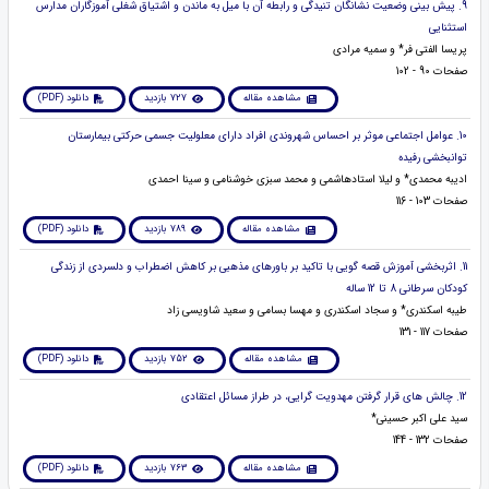
9. پیش بینی وضعیت نشانگان تنیدگی و رابطه آن با میل به ماندن و اشتیاق شغلی آموزگاران مدارس
استثنایی
پریسا الفتی فر* و سمیه مرادی
صفحات 90 - 102
مشاهده مقاله
727 بازدید
دانلود (PDF)
10. عوامل اجتماعی موثر بر احساس شهروندی افراد دارای معلولیت جسمی حرکتی بیمارستان
توانبخشی رفیده
ادیبه محمدی* و لیلا استادهاشمی و محمد سبزی خوشنامی و سینا احمدی
صفحات 103 - 116
مشاهده مقاله
789 بازدید
دانلود (PDF)
11. اثربخشی آموزش قصه گویی با تاکید بر باورهای مذهبی بر کاهش اضطراب و دلسردی از زندگی
کودکان سرطانی 8 تا 12 ساله
طیبه اسکندری* و سجاد اسکندری و مهسا بسامی و سعید شاویسی زاد
صفحات 117 - 131
مشاهده مقاله
752 بازدید
دانلود (PDF)
12. چالش های قرار گرفتن مهدویت گرایی، در طراز مسائل اعتقادی
سید علی اکبر حسینی*
صفحات 132 - 144
مشاهده مقاله
763 بازدید
دانلود (PDF)