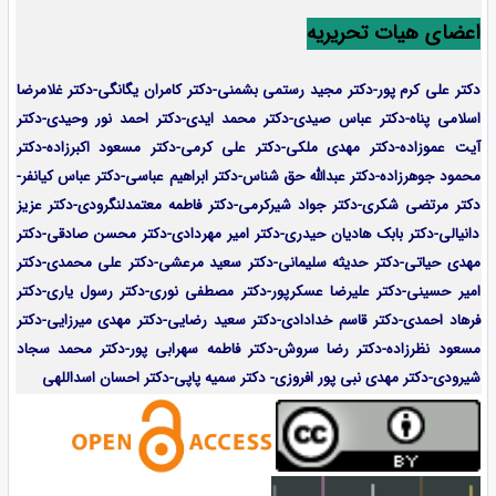
اعضای هیات تحریریه
دکتر علی کرم پور-دکتر مجید رستمی بشمنی-
دکتر کامران یگانگی-دکتر غلامرضا
اسلامی پناه-دکتر عباس صیدی-دکتر محمد ایدی-دکتر احمد نور وحیدی-دکتر
آیت عموزاده-
دکتر مهدی ملکی-دکتر علی کرمی-دکتر مسعود اکبرزاده-دکتر
محمود جوهرزاده-دکتر عبدالله حق شناس-دکتر ابراهیم عباسی-دکتر عباس کیانفر-
دکتر مرتضی شکری-دکتر جواد شیرکرمی-دکتر فاطمه معتمدلنگرودی-دکتر عزیز
دانیالی-دکتر بابک هادیان حیدری-دکتر امیر مهردادی-دکتر محسن صادقی-دکتر
مهدی حیاتی-دکتر حدیثه سلیمانی-دکتر سعید مرعشی-دکتر علی محمدی-دکتر
امیر حسینی-دکتر علیرضا عسکرپور-دکتر مصطفی نوری-دکتر رسول یاری-دکتر
فرهاد احمدی-
دکتر قاسم خدادادی-دکتر سعید رضایی-دکتر مهدی میرزایی-
دکتر
مسعود نظرزاده-دکتر رضا سروش-دکتر فاطمه سهرابی پور-دکتر محمد سجاد
شیرودی-دکتر مهدی نبی پور افروزی- دکتر سمیه پاپی-دکتر احسان اسداللهی