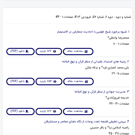
شماره و دوره : دوره 6، شماره 57، فروردین 1403، صفحات 1 - 144
1. شیوه برخورد شیخ طوسی با احادیث متعارض در الاستبصار
محمدرضا واعظی*
صفحات 1 - 10
مشاهده مقاله
822 بازدید
دانلود (PDF)
2. زمینه های استبداد عقیدتی از منظر قرآن و نهج البلاغه
علی محمد انصاری فرد* و یداله ملکی
صفحات 11 - 29
مشاهده مقاله
754 بازدید
دانلود (PDF)
3. مدیریت جهادی از منظر قرآن و نهج البلاغه
خدیجه فیروزآبادی*
صفحات 30 - 37
مشاهده مقاله
826 بازدید
دانلود (PDF)
4. بررسی تطبیقی فلسفه تعدد زوجات از نگاه علمای معاصر و مستشرقان
راضیه اسلامی نیا* و باقر حسینی
صفحات 38 - 45