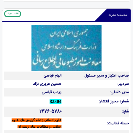
اطلاعات بیشتر
شناسنامه نشریه
صاحب امتیاز و مدیر مسئول:
الهام قیاسی
سردبیر:
حسین عزیزی نژاد
مدیر داخلی:
زینب قیاسی
شماره مجوز انتشار:
82304
2676-5780
شاپا:
علوم انسانی ( تمام گرایش ها)، علوم
حیطه فعالیت:
اسلامی و مطالعات میان رشته ای