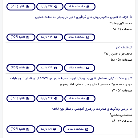
مشاهده مقاله
762 بازدید
دانلود (PDF)
5. الزامات قانونیِ حاکم بر روش های گردآوریِ دلایل در رسیدن به عدالت قضایی
محمد اکبری مفرد*
صفحات 46 - 51
مشاهده مقاله
779 بازدید
دانلود (PDF)
6. فلسفه نماز
محمدجواد حسن زاده*
صفحات 52 - 58
مشاهده مقاله
729 بازدید
دانلود (PDF)
7. زیر ساخت گرایی فضاهای شهری با رویکرد ایجاد محیط های امن cpted از دیدگاه آیات و روایات
مهدی محمودی* و محسن کاملی و سید مجتبی اختر رضوی
صفحات 59 - 72
مشاهده مقاله
742 بازدید
دانلود (PDF)
8. بررسی ویژگی‌های مدیریت و رهبری آموزشی از منظر نهج‌البلاغه
محمدعلی صالحی*
صفحات 73 - 89
مشاهده مقاله
801 بازدید
دانلود (PDF)