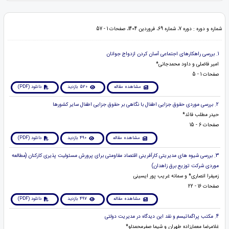
شماره و دوره : دوره 7، شماره 69، فروردین 1404، صفحات 1 - 57
1. بررسی راهکارهای اجتماعی آسان کردن ازدواج جوانان
امیر فاضلی و داود محمدجانی*
صفحات 1 - 5
مشاهده مقاله
520 بازدید
دانلود (PDF)
2. بررسی موردی حقوق جزایی اطفال با نگاهی بر حقوق جزایی اطفال سایر کشورها
حیدر مطلب فائد*
صفحات 6 - 15
مشاهده مقاله
490 بازدید
دانلود (PDF)
3. بررسی شیوه های مدیریتی کارآفرینی اقتصاد مقاومتی برای پرورش مسئولیت پذیری کارکنان (مطالعه
موردی شرکت توزیع برق زاهدان)
زمیفرا انصاری* و سمانه غریب پور ایسینی
صفحات 16 - 22
مشاهده مقاله
497 بازدید
دانلود (PDF)
4. مکتب پراگماتیسم و نقد این دیدگاه در مدیریت دولتی
غلامرضا معمارزاده طهران و شیما صفرمحمدلو*