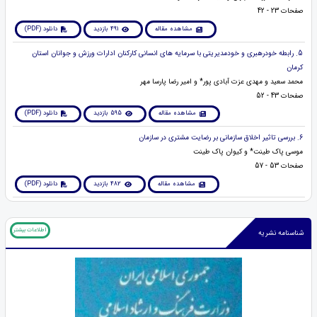
صفحات 23 - 42
مشاهده مقاله
491 بازدید
دانلود (PDF)
5. رابطه خودرهبری و خودمدیریتی با سرمایه های انسانی کارکنان ادارات ورزش و جوانان استان
کرمان
محمد سعید و مهدی عزت آبادی پور* و امیر رضا پارسا مهر
صفحات 43 - 52
مشاهده مقاله
595 بازدید
دانلود (PDF)
6. بررسی تاثیر اخلاق سازمانی بر رضایت مشتری در سازمان
موسی پاک طینت* و کیوان پاک طینت
صفحات 53 - 57
مشاهده مقاله
482 بازدید
دانلود (PDF)
اطلاعات بیشتر
شناسنامه نشریه