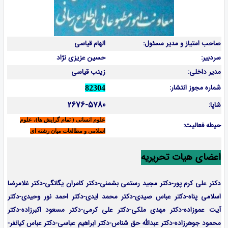
صاحب امتیاز و مدیر مسئول:
الهام قیاسی
سردبیر:
حسین عزیزی نژاد
مدیر داخلی:
زینب قیاسی
شماره مجوز انتشار:
82304
2676-5780
شاپا:
علوم انسانی ( تمام گرایش ها)، علوم
حیطه فعالیت:
اسلامی و مطالعات میان رشته ای
اعضای هیات تحریریه
دکتر علی کرم پور-دکتر مجید رستمی بشمنی-
دکتر کامران یگانگی-دکتر غلامرضا
اسلامی پناه-دکتر عباس صیدی-دکتر محمد ایدی-دکتر احمد نور وحیدی-دکتر
آیت عموزاده-
دکتر مهدی ملکی-دکتر علی کرمی-دکتر مسعود اکبرزاده-دکتر
محمود جوهرزاده-دکتر عبدالله حق شناس-دکتر ابراهیم عباسی-دکتر عباس کیانفر-