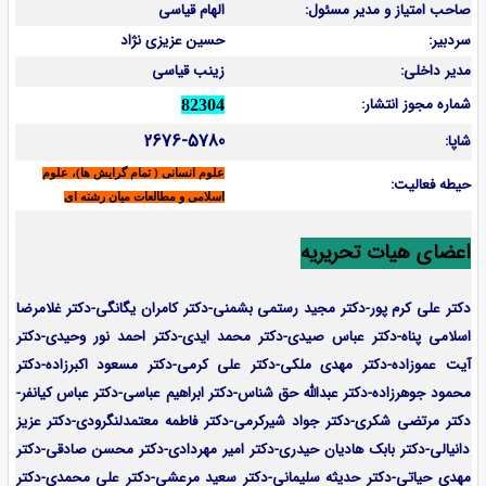
صاحب امتیاز و مدیر مسئول:
الهام قیاسی
سردبیر:
حسین عزیزی نژاد
مدیر داخلی:
زینب قیاسی
شماره مجوز انتشار:
82304
2676-5780
شاپا:
علوم انسانی ( تمام گرایش ها)، علوم
حیطه فعالیت:
اسلامی و مطالعات میان رشته ای
اعضای هیات تحریریه
دکتر علی کرم پور-دکتر مجید رستمی بشمنی-
دکتر کامران یگانگی-دکتر غلامرضا
اسلامی پناه-دکتر عباس صیدی-دکتر محمد ایدی-دکتر احمد نور وحیدی-دکتر
آیت عموزاده-
دکتر مهدی ملکی-دکتر علی کرمی-دکتر مسعود اکبرزاده-دکتر
محمود جوهرزاده-دکتر عبدالله حق شناس-دکتر ابراهیم عباسی-دکتر عباس کیانفر-
دکتر مرتضی شکری-دکتر جواد شیرکرمی-دکتر فاطمه معتمدلنگرودی-دکتر عزیز
دانیالی-دکتر بابک هادیان حیدری-دکتر امیر مهردادی-دکتر محسن صادقی-دکتر
مهدی حیاتی-دکتر حدیثه سلیمانی-دکتر سعید مرعشی-دکتر علی محمدی-دکتر