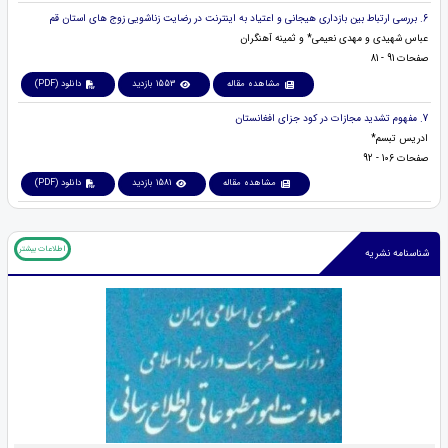
6. بررسی ارتباط بین بازداری هیجانی و اعتیاد به اینترنت در رضایت زناشویی زوج های استان قم
عباس شهیدی و مهدی نعیمی* و ثمینه آهنگران
صفحات 91 - 81
مشاهده مقاله
1553 بازدید
دانلود (PDF)
7. مفهوم تشدید مجازات در کود جزای افغانستان
ادریس تبسم*
صفحات 106 - 92
مشاهده مقاله
1581 بازدید
دانلود (PDF)
اطلاعات بیشتر
شناسنامه نشریه