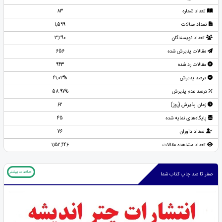
تعداد شماره
83
تعداد مقالات
1,599
تعداد نویسندگان
3,290
مقالات پذیرش شده
656
مقالات رد شده
943
درصد پذیرش
41.03%
درصد عدم پذیرش
58.97%
زمان پذیرش (روز)
62
پایگاه‌های نمایه شده
45
تعداد داوران
76
تعداد مشاهده مقالات
1,152,446
اطلاعات بیشتر
صفر تا صد چاپ کتاب شما