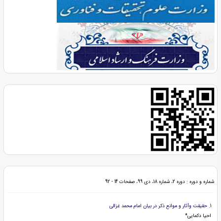
شماره و دوره : دوره 2، شماره 18، دی 99، صفحات 14 - 92
1. حقیقت وآثار و موانع ذکر در بیان امام محمد غزالی
احیا دکمایی*