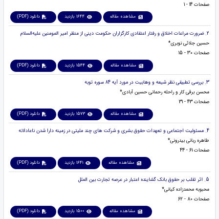
صفحات 14 - 1
مشاهده مقاله
1644 بازدید
دانلود (PDF)
2. ضرورت مراعات اخلاق و رفتار اعتقادی کارگزاران حکومت دینی از منظر امیر المومنین علیه‌السلام
حسین جلائی نوبری*
صفحات 30 - 15
مشاهده مقاله
1544 بازدید
دانلود (PDF)
3. بررسی تطبیقی نظر شیعه و وهابیت در مورد آیه 84 سوره توبه
محسن برقی کار و راحله رحمانی حسین آبادی*
صفحات 43 - 31
مشاهده مقاله
1573 بازدید
دانلود (PDF)
4. مسئولیت اجتماعی و تعهدات حقوق بشری و شرکت های چند ملیتی در زمینه دارا شدن ناعادلانه
طاهره ربانی بیدرونی*
صفحات 61 - 44
مشاهده مقاله
1641 بازدید
دانلود (PDF)
5. اثر تقلب بر حقوق بانک گشاینده اعتبار در عرصه تجارت بین الملل
محبوبه محمدزاده کیانی*
صفحات 80 - 62
مشاهده مقاله
1500 بازدید
دانلود (PDF)