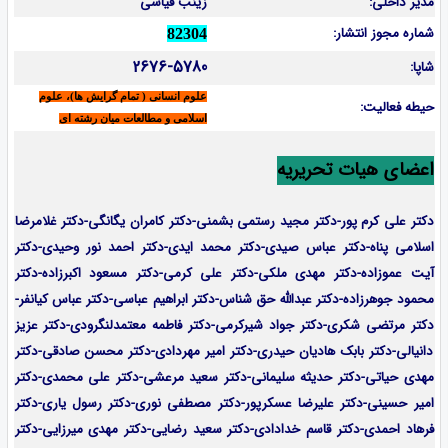
مدیر داخلی:
زینب قیاسی
شماره مجوز انتشار:
82304
2676-5780
شاپا:
علوم انسانی ( تمام گرایش ها)، علوم
حیطه فعالیت:
اسلامی و مطالعات میان رشته ای
اعضای هیات تحریریه
دکتر علی کرم پور-دکتر مجید رستمی بشمنی-
دکتر کامران یگانگی-دکتر غلامرضا
اسلامی پناه-دکتر عباس صیدی-دکتر محمد ایدی-دکتر احمد نور وحیدی-دکتر
آیت عموزاده-
دکتر مهدی ملکی-دکتر علی کرمی-دکتر مسعود اکبرزاده-دکتر
محمود جوهرزاده-دکتر عبدالله حق شناس-دکتر ابراهیم عباسی-دکتر عباس کیانفر-
دکتر مرتضی شکری-دکتر جواد شیرکرمی-دکتر فاطمه معتمدلنگرودی-دکتر عزیز
دانیالی-دکتر بابک هادیان حیدری-دکتر امیر مهردادی-دکتر محسن صادقی-دکتر
مهدی حیاتی-دکتر حدیثه سلیمانی-دکتر سعید مرعشی-دکتر علی محمدی-دکتر
امیر حسینی-دکتر علیرضا عسکرپور-دکتر مصطفی نوری-دکتر رسول یاری-دکتر
فرهاد احمدی-
دکتر قاسم خدادادی-دکتر سعید رضایی-دکتر مهدی میرزایی-
دکتر