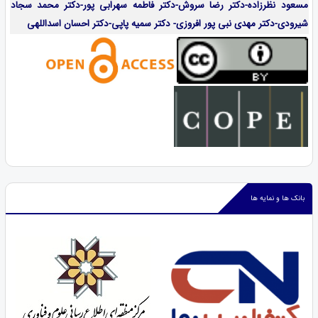
مسعود نظرزاده-دکتر رضا سروش-دکتر فاطمه سهرابی پور-دکتر محمد سجاد
شیرودی-دکتر مهدی نبی پور افروزی- دکتر سمیه پاپی-دکتر احسان اسداللهی
بانک ها و نمایه ها