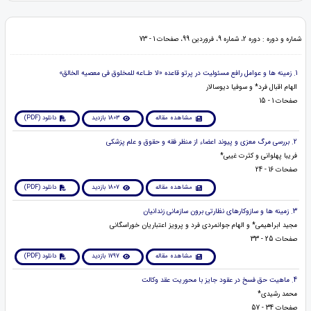
شماره و دوره : دوره 2، شماره 9، فروردین 99، صفحات 1 - 73
1. زمینه ها و عوامل رافع مسئولیت در پرتو قاعده «لا طـاعه للمخلوق فی معصیه الخالق»
الهام اقبال فرد* و سوفیا دیوسالار
صفحات 1 - 15
مشاهده مقاله
1803 بازدید
دانلود (PDF)
2. بررسی مرگ معزی و پیوند اعضاء از منظر فقه و حقوق و علم پزشکی
فریبا پهلوانی و کثرت غیبی*
صفحات 16 - 24
مشاهده مقاله
1807 بازدید
دانلود (PDF)
3. زمینه ها و سازوکارهای نظارتی برون سازمانی زندانیان
مجید ابراهیمی* و الهام جوانمردی فرد و پرویز اعتباریان خوراسگانی
صفحات 25 - 33
مشاهده مقاله
1797 بازدید
دانلود (PDF)
4. ماهیت حق فسخ در عقود جایز با محوریت عقد وکالت
محمد رشیدی*
صفحات 34 - 57