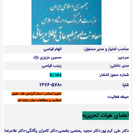
صاحب امتیاز و مدیر مسئول:
الهام قیاسی
سردبیر:
حسین عزیزی نژاد
مدیر داخلی:
زینب قیاسی
شماره مجوز انتشار:
82304
2676-5780
شاپا:
علوم انسانی ( تمام گرایش ها)، علوم
حیطه فعالیت:
اسلامی و مطالعات میان رشته ای
اعضای هیات تحریریه
دکتر علی کرم پور-دکتر مجید رستمی بشمنی-
دکتر کامران یگانگی-دکتر غلامرضا