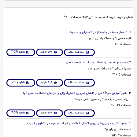
شماره و دوره : دوره 6، شماره 60، تیر 1403، صفحات 1 - 97
1. آثار نماز جمعه در جامعه از دیدگاه قرآن و احادیث
اکرم جعفری* و افسانه رضایی للری
صفحات 1 - 14
مشاهده مقاله
736 بازدید
دانلود (PDF)
2. نسبت قواعد عدل و انصاف و عدالت با قاعده لا ضرر
سمیرا میرزایی* و عبدالله امیدی فرد
صفحات 15 - 31
مشاهده مقاله
805 بازدید
دانلود (PDF)
3. تاثیر آموزش خودآگاهی بر کاهش کمرویی دانش‌آموزان و افزایش اعتماد به نفس آنها
علیرضا اسدی دیگه‌سرا* و حسین غلامی دوست
صفحات 32 - 40
مشاهده مقاله
748 بازدید
دانلود (PDF)
4. اهمیت تربیت و پرورش نیروی انسانی توانمند و کار آمد در عرصه ی تعلیم و تربیت
فاطمه باقر پور راوری*
صفحات 41 - 54