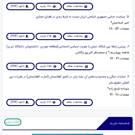
مشاهده مقاله
780 بازدید
دانلود (PDF)
5. سیاست جنایی جمهوری اسلامی ایران نسبت به شرط بندی در فضای مجازی
امیر اسماعیلی*
صفحات 54 - 68
مشاهده مقاله
705 بازدید
دانلود (PDF)
6. بررسی رابطه بین شکاف نسلی با هویت سیاسی-اجتماعی (مطالعه موردی: دانشجویان دانشگاه تبریز)
فاطمه پورشریف* و محمدباقر اکبرپور زنگلانی
صفحات 69 - 77
مشاهده مقاله
758 بازدید
دانلود (PDF)
7. جنایات جنگی و محدودیت‌های آن علیه زنان در کشور افغانستان (امارت افغانستان) در مقررات بین
المللی حقوق بشر
سودابه شمع زاده*
صفحات 78 - 97
مشاهده مقاله
709 بازدید
دانلود (PDF)
اطلاعات بیشتر
شناسنامه نشریه