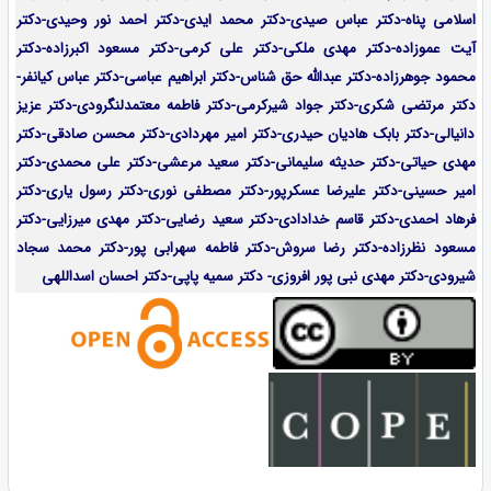
اسلامی پناه-دکتر عباس صیدی-دکتر محمد ایدی-دکتر احمد نور وحیدی-دکتر
آیت عموزاده-
دکتر مهدی ملکی-دکتر علی کرمی-دکتر مسعود اکبرزاده-دکتر
محمود جوهرزاده-دکتر عبدالله حق شناس-دکتر ابراهیم عباسی-دکتر عباس کیانفر-
دکتر مرتضی شکری-دکتر جواد شیرکرمی-دکتر فاطمه معتمدلنگرودی-دکتر عزیز
دانیالی-دکتر بابک هادیان حیدری-دکتر امیر مهردادی-دکتر محسن صادقی-دکتر
مهدی حیاتی-دکتر حدیثه سلیمانی-دکتر سعید مرعشی-دکتر علی محمدی-دکتر
امیر حسینی-دکتر علیرضا عسکرپور-دکتر مصطفی نوری-دکتر رسول یاری-دکتر
فرهاد احمدی-
دکتر قاسم خدادادی-دکتر سعید رضایی-دکتر مهدی میرزایی-
دکتر
مسعود نظرزاده-دکتر رضا سروش-دکتر فاطمه سهرابی پور-دکتر محمد سجاد
شیرودی-دکتر مهدی نبی پور افروزی- دکتر سمیه پاپی-دکتر احسان اسداللهی