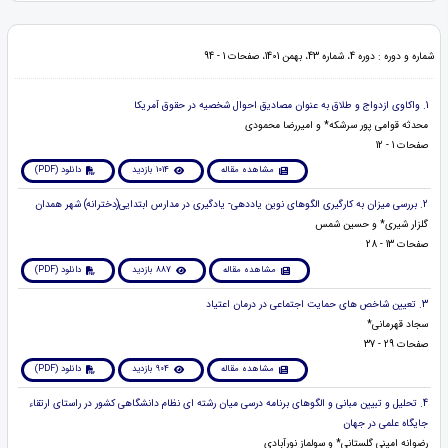
شماره و دوره : دوره 4، شماره 43، بهمن 1401، صفحات 1 - 94
1. واکاوی ازدواج و طلاق به عنوان مصادیق احوال شخصیه در حقوق آمریکا
محدثه قوامی پور سرشکه* و امیررضا محمودی
صفحات 1 - 12
مشاهده مقاله
1014 بازدید
دانلود (PDF)
2. بررسی میزان به‌ کارگیری الگوهای نوین یاددهی- یادگیری در مدارس ابتدایی(دخترانه) شهر همدان
گلزار شیری* و حسین شمس
صفحات 13 - 28
مشاهده مقاله
887 بازدید
دانلود (PDF)
3. تعیین شاخص های حمایت اجتماعی در درمان اعتیاد
سجاد قهرمانی*
صفحات 29 - 37
مشاهده مقاله
904 بازدید
دانلود (PDF)
4. تحلیل و تبیین مبانی و الگوهای برنامه درسی میان رشته ای نظام دانشگاهی کشور در راستای ارتقاء
جایگاه علمی در جهان
رضوانه امینی گلستانی* و سولماز نورآبادی