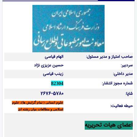
صاحب امتیاز و مدیر مسئول:
الهام قیاسی
سردبیر:
حسین عزیزی نژاد
مدیر داخلی:
زینب قیاسی
شماره مجوز انتشار:
82304
2676-5780
شاپا:
علوم انسانی ( تمام گرایش ها)، علوم
حیطه فعالیت:
اسلامی و مطالعات میان رشته ای
اعضای هیات تحریریه