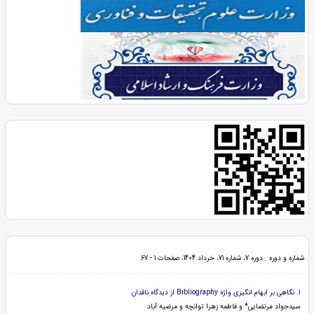
شماره و دوره : دوره 7، شماره 71، خرداد 1404، صفحات 1 - 67
1. نگاهی بر ابهام انگیزی واژه Bibliography از دیدگاه ناقدان
سیدجواد مرتضایی* و فاطمه زهرا توانچه و مرضیه آباد