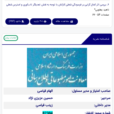
6. بررسی اثر کمال گرایی بر فرسودگی شغلی کارکنان با توجه به نقش تعدیلگر تاب‌آوری و استرس شغلی
ناهید یعقوبی*
صفحات 54 - 67
مشاهده مقاله
401 بازدید
دانلود (PDF)
اطلاعات بیشتر
شناسنامه نشریه
صاحب امتیاز و مدیر مسئول:
الهام قیاسی
سردبیر:
حسین عزیزی نژاد
مدیر داخلی:
زینب قیاسی
شماره مجوز انتشار:
82304