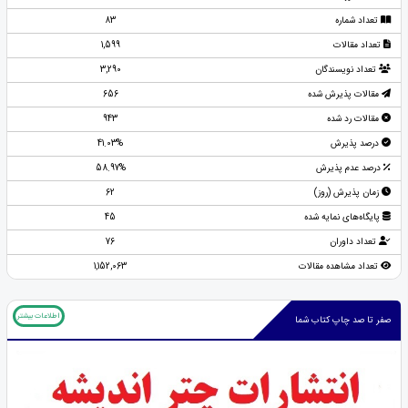
تعداد شماره
83
تعداد مقالات
1,599
تعداد نویسندگان
3,290
مقالات پذیرش شده
656
مقالات رد شده
943
درصد پذیرش
41.03%
درصد عدم پذیرش
58.97%
زمان پذیرش (روز)
62
پایگاه‌های نمایه شده
45
تعداد داوران
76
تعداد مشاهده مقالات
1,152,063
اطلاعات بیشتر
صفر تا صد چاپ کتاب شما