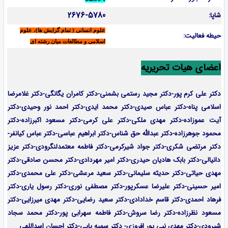
2676-5780
شاپا:
علوم انسانی ( تمام گرایش ها)، علوم
حیطه فعالیت:
اسلامی و مطالعات میان رشته ای
اعضای هیات تحریریه
دکتر علی کرم پور-دکتر مجید رستمی بشمنی-
دکتر کامران یگانگی-دکتر غلامرضا
اسلامی پناه-دکتر عباس صیدی-دکتر محمد ایدی-دکتر احمد نور وحیدی-دکتر
آیت عموزاده-
دکتر مهدی ملکی-دکتر علی کرمی-دکتر مسعود اکبرزاده-دکتر
محمود جوهرزاده-دکتر عبدالله حق شناس-دکتر ابراهیم عباسی-دکتر عباس کیانفر-
دکتر مرتضی شکری-دکتر جواد شیرکرمی-دکتر فاطمه معتمدلنگرودی-دکتر عزیز
دانیالی-دکتر بابک هادیان حیدری-دکتر امیر مهردادی-دکتر محسن صادقی-دکتر
مهدی حیاتی-دکتر حدیثه سلیمانی-دکتر سعید مرعشی-دکتر علی محمدی-دکتر
امیر حسینی-دکتر علیرضا عسکرپور-دکتر مصطفی نوری-دکتر رسول یاری-دکتر
فرهاد احمدی-
دکتر قاسم خدادادی-دکتر سعید رضایی-دکتر مهدی میرزایی-
دکتر
مسعود نظرزاده-دکتر رضا سروش-دکتر فاطمه سهرابی پور-دکتر محمد سجاد
شیرودی-دکتر مهدی نبی پور افروزی- دکتر سمیه پاپی-دکتر احسان اسداللهی