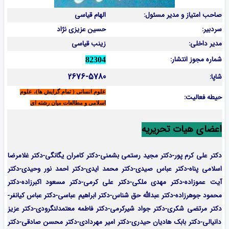
صاحب امتیاز و مدیر مسئول:
الهام قیاسی
سردبیر:
حسین عزیزی نژاد
مدیر داخلی:
زینب قیاسی
شماره مجوز انتشار:
82304
2676-5780
شاپا:
علوم انسانی ( تمام گرایش ها)، علوم
حیطه فعالیت:
اسلامی و مطالعات میان رشته ای
اعضای هیات تحریریه
دکتر علی کرم پور-دکتر مجید رستمی بشمنی-
دکتر کامران یگانگی-دکتر غلامرضا
اسلامی پناه-دکتر عباس صیدی-دکتر محمد ایدی-دکتر احمد نور وحیدی-دکتر
آیت عموزاده-
دکتر مهدی ملکی-دکتر علی کرمی-دکتر مسعود اکبرزاده-دکتر
محمود جوهرزاده-دکتر عبدالله حق شناس-دکتر ابراهیم عباسی-دکتر عباس کیانفر-
دکتر مرتضی شکری-دکتر جواد شیرکرمی-دکتر فاطمه معتمدلنگرودی-دکتر عزیز
دانیالی-دکتر بابک هادیان حیدری-دکتر امیر مهردادی-دکتر محسن صادقی-دکتر