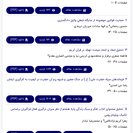
صفحات 12 - 1
مشاهده مقاله
1172 بازدید
دانلود (PDF)
2. حمایت قوانین موضوعه از جایگاه شغلی وکیل دادگستری
حسین رحمانی* و الهه سادات میریان دربندی
صفحات 25 - 13
مشاهده مقاله
1116 بازدید
دانلود (PDF)
3. تحلیل ابعاد و انحاء مبحث تهجّد در قرآن کریم
فاطمه صغری برقرار و محمّدمهدی کریمی نیا و مجتبی انصاری مقدم*
صفحات 38 - 26
مشاهده مقاله
1073 بازدید
دانلود (PDF)
4. فرماندهان سپاه حضرت علی ( ع ) در جنگ صفین و شیوه رزم آن حضرت در کیفیت به کارگیری ایشان
رضا بنی اسدی*
صفحات 50 - 39
مشاهده مقاله
1206 بازدید
دانلود (PDF)
5. تحلیل محتوای کتاب تفکر و سبک زندگی پایه هشتم از نظر میزان درگیری فعال فراگیران براساس
تکنیک ویلیام رومی
زهرا کریم نژادلالمی* و محمدرضا تبادار
صفحات 65 - 51