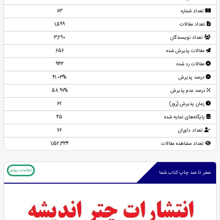
تعداد شماره
83
تعداد مقالات
1,599
تعداد نویسندگان
3,290
مقالات پذیرش شده
656
مقالات رد شده
943
درصد پذیرش
41.03%
درصد عدم پذیرش
58.97%
زمان پذیرش (روز)
62
پایگاه‌های نمایه شده
45
تعداد داوران
76
تعداد مشاهده مقالات
1,152,334
اطلاعات بیشتر
صفر تا صد چاپ کتاب شما