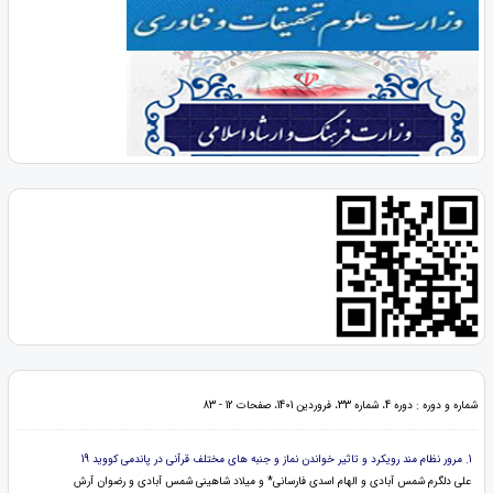
شماره و دوره : دوره 4، شماره 33، فروردین 1401، صفحات 12 - 83
1. مرور نظام مند رویکرد و تاثیر خواندن نماز و جنبه های مختلف قرآنی در پاندمی کووید 19
علی دلگرم شمس آبادی و الهام اسدی فارسانی* و میلاد شاهینی شمس آبادی و رضوان آرش