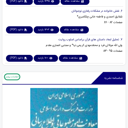
مشاهده مقاله
1235 بازدید
دانلود (PDF)
6. نقش خانواده در مشکلات رفتاری نوجوانان
شقایق احمدی و فاطمه خانی چلکاسری*
صفحات 82 - 66
مشاهده مقاله
1303 بازدید
دانلود (PDF)
7. تحلیل ابعاد داستان های قرآن براساس اسلوب روایت
ولی الله مولائی فرد و محمّدمهدی کریمی نیا* و مجتبی انصاری مقدم
صفحات 95 - 83
مشاهده مقاله
1100 بازدید
دانلود (PDF)
اطلاعات بیشتر
شناسنامه نشریه