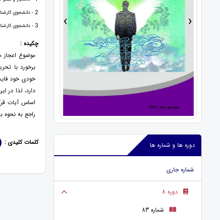
2
- دانشجوی کارشنا
›
‹
3
- دانشجوی کارشنا
چکیده :
موضوع اعجاز م
برخورد با تحری
خودی خود فایده
دارد، لذا در ا
اساس آیات قرآ
راجع به نحوه ب
کلمات کلیدی :
دوره ها و شماره ها
شماره جاری
دوره 8
شماره 83