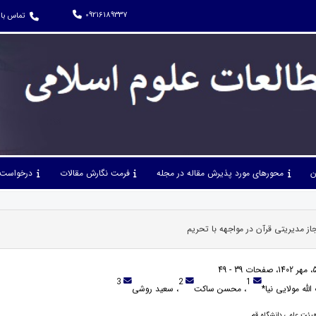
09216189337
تماس با 
ن
محورهای مورد پذیرش مقاله در مجله
فرمت نگارش مقالات
درخواست 
جاز مدیریتی قرآن در مواجهه با تحریم
3
2
1
الله مولایی نیا*
، محسن ساکت
، سعید روشی
هیئت علمی دانشگاه قم